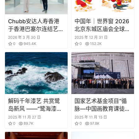
Chubb安达人寿香港
中国年｜世界窗 2026
于香港巴塞尔连结艺
北京东城区庙会全球发
术、财富与传承
布
2026 年 3 月 30 日
2025 年 12 月 31 日
0
945.4K
0
152.2K
解码千年漆艺 共赏鹭
国家艺术基金项目“循
岛新风 ——“鹭海漆风”
脉—中国画教育课徒稿
展览专家导览系列活动
文献展”在福建省龙岩
2025 年 11 月 27 日
2025 年 11 月 15 日
圆满举行
0
89.7K
美术馆启幕
0
97.8K