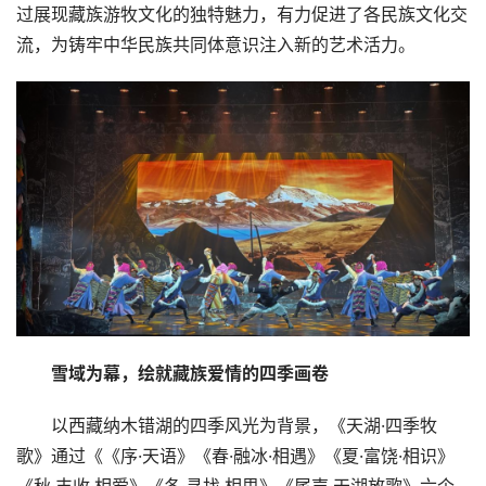
过展现藏族游牧文化的独特魅力，有力促进了各民族文化交
流，为铸牢中华民族共同体意识注入新的艺术活力。
雪域为幕，绘就藏族爱情的四季画卷
以西藏纳木错湖的四季风光为背景，《天湖·四季牧
歌》通过《《序·天语》《春·融冰·相遇》《夏·富饶·相识》