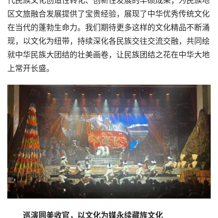
经
区文旅融合发展提供了宝贵经验，展现了中华优秀传统文化
在当代的蓬勃生命力。我们期待更多这样的文化精品不断涌
科
现，以文化为纽带，持续深化各民族交往交流交融，共同绘
技
就中华民族大团结的壮美画卷，让民族团结之花在中华大地
上常开长盛。
汽
车
登录
注册
地
产
创
业
圈
投
融
巡演圆美收官，以文化为媒永续藏族文化