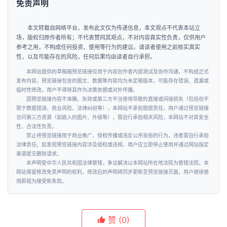
免责声明
本文转载自网络平台，发布此文仅为传递信息，本文观点不代表本站立
场，版权归原作者所有；不代表赞同其观点，不对内容真实性负责，仅供用户
参考之用，不构成任何投资、使用等行为的建议。请读者使用之前核实真实
性，以及可能存在的风险，任何后果均由读者自行承担。
本网站提供的草稿箱预览链接仅用于内容创作者内部测试及协作沟通，不构成正式
发布内容。预览链接包含的图文、数据等内容均为未定稿版本，可能存在错误、遗漏或
临时性修改，用户不得将其作为决策依据或对外传播。
因预览链接内容不准确、失效或第三方不当使用导致的直接或间接损失（包括但不
限于数据错误、商业风险、法律纠纷等），本网站不承担赔偿责任。用户通过预览链接
访问第三方资源（如嵌入的图片、外链等），需自行承担相关风险，本网站不对其安全
性、合法性负责。
禁止将预览链接用于商业推广、侵权传播或违反公序良俗的行为，违者需自行承担
法律责任。如发现预览链接内容涉及侵权或违规，用户应立即停止使用并通过网站指定
渠道提交删除请求。
本声明受中华人民共和国法律管辖，争议解决以本网站所在地法院为管辖法院。本
网站保留修改免责声明的权利，修改后的声明将同步更新至预览链接页面，用户继续使
用即视为接受新条款。
赞
(0)