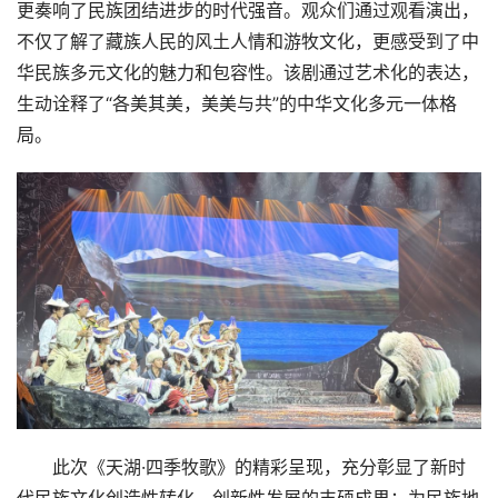
更奏响了民族团结进步的时代强音。观众们通过观看演出，
不仅了解了藏族人民的风土人情和游牧文化，更感受到了中
华民族多元文化的魅力和包容性。该剧通过艺术化的表达，
生动诠释了“各美其美，美美与共”的中华文化多元一体格
局。
首
页
要
闻
公
司
此次《天湖·四季牧歌》的精彩呈现，充分彰显了新时
财
代民族文化创造性转化、创新性发展的丰硕成果；为民族地