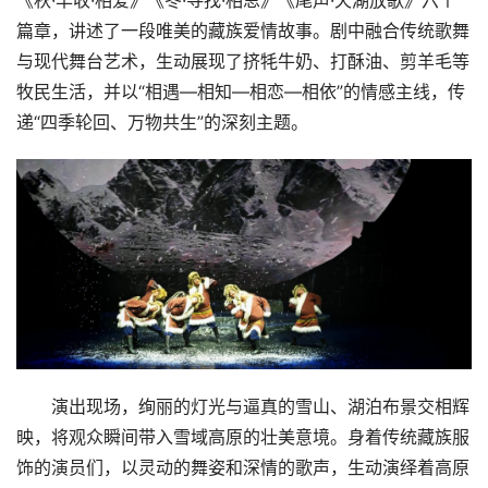
《秋·丰收·相爱》《冬·寻找·相思》《尾声·天湖放歌》六个
篇章，讲述了一段唯美的藏族爱情故事。剧中融合传统歌舞
与现代舞台艺术，生动展现了挤牦牛奶、打酥油、剪羊毛等
牧民生活，并以“相遇—相知—相恋—相依”的情感主线，传
递“四季轮回、万物共生”的深刻主题。
演出现场，绚丽的灯光与逼真的雪山、湖泊布景交相辉
映，将观众瞬间带入雪域高原的壮美意境。身着传统藏族服
饰的演员们，以灵动的舞姿和深情的歌声，生动演绎着高原