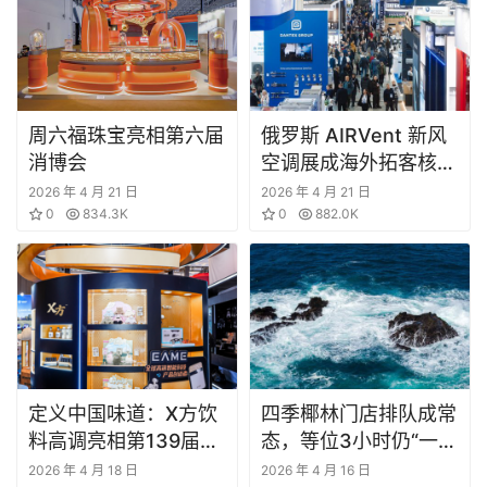
创
业
圈
投
周六福珠宝亮相第六届
俄罗斯 AIRVent 新风
融
消博会
空调展成海外拓客核心
资
平台
2026 年 4 月 21 日
2026 年 4 月 21 日
0
834.3K
0
882.0K
商
学
院
定义中国味道：X方饮
四季椰林门店排队成常
料高调亮相第139届广
态，等位3小时仍“一座
交会
难求”
2026 年 4 月 18 日
2026 年 4 月 16 日