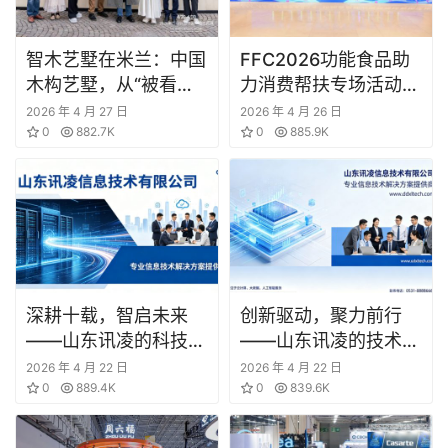
闻
智木艺墅在米兰：中国
FFC2026功能食品助
公
木构艺墅，从“被看见”
力消费帮扶专场活动在
司
到“被理解”
杭圆满举行
2026 年 4 月 27 日
2026 年 4 月 26 日
0
882.7K
0
885.9K
财
经
科
技
汽
深耕十载，智启未来
创新驱动，聚力前行
车
登录
注册
——山东讯凌的科技深
——山东讯凌的技术创
耕之路
新与发展之路
2026 年 4 月 22 日
2026 年 4 月 22 日
地
0
889.4K
0
839.6K
产