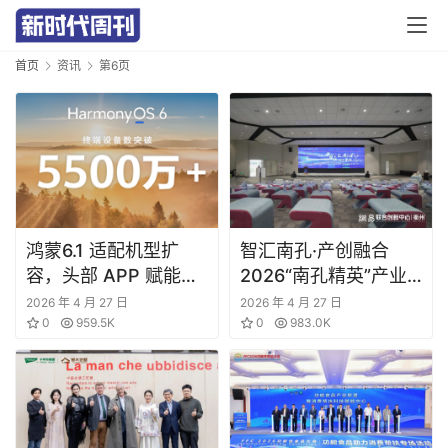
首页
资讯
第6页
鸿蒙6.1 适配机型扩
智汇南孔·产创融合
容，头部 APP 赋能生
2026“南孔精英”产业
态迈入成熟新阶段
合作发展大会在衢州成
2026 年 4 月 27 日
2026 年 4 月 27 日
0
959.5K
功举办
0
983.0K
首
页
要