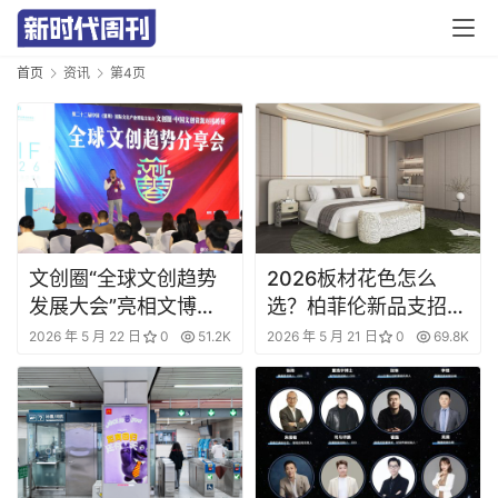
首页
资讯
第4页
文创圈“全球文创趋势
2026板材花色怎么
发展大会”亮相文博
选？柏菲伦新品支招：
会！百余位文创圈企业
卧室、客厅、厨房这样
2026 年 5 月 22 日
0
51.2K
2026 年 5 月 21 日
0
69.8K
首
家共绘新未来！
搭，耐看又高级
页
要
闻