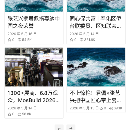
业
圈
张艺兴携君佩摘戛纳中
同心促共富 | 奉化区侨
投
国之夜荣誉
台联委员、区知联会理
融
事，同山书院创办人张
2026 年 5 月 16 日
2026 年 5 月 14 日
资
0
54.5K
科：老校舍变书院焕发
0
351.6K
新生机，以书院为窗，
商
讲好共富匠人故事
学
院
1300+展商、6.8万观
不止惊艳！君佩×张艺
众，MosBuild 2026
兴把中国匠心带上戛纳
夯实独联体建材行业标
红毯
2026 年 5 月 14 日
2026 年 5 月 13 日
0
69.1K
杆地位
0
58.8K