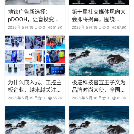
公
地铁广告新选择：
第十届社交媒体风向大
司
pDOOH，让盲投变智
会即将揭幕，围绕
投
“源・启・链”三大方向
2026 年 5 月 19 日
0
51.3K
2026 年 5 月 19 日
0
67.9K
财
锚定增长新逻辑 |微播
经
易
科
技
汽
为什么嵌入式、工控主
极巡科技官宣王子文为
车
登录
注册
板企业，越来越关注
品牌时尚大使，全国首
AGIC人工智能展
店即将落子济南
2026 年 5 月 19 日
0
55.7K
2026 年 5 月 16 日
0
61.0K
地
&IOTE物联网展了？
产
创