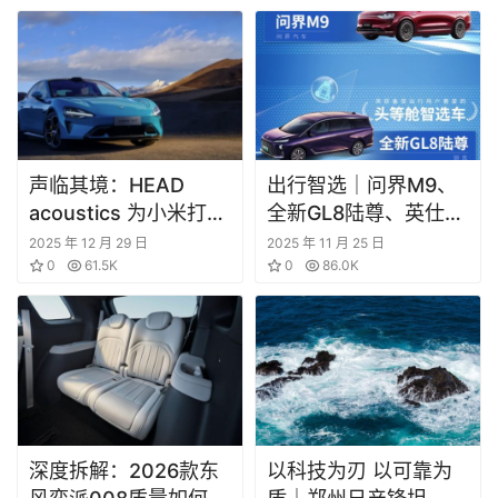
生态
声临其境：HEAD
出行智选｜问界M9、
acoustics 为小米打造
全新GL8陆尊、英仕派
专属声浪
等车型斩获大奖
2025 年 12 月 29 日
2025 年 11 月 25 日
0
61.5K
0
86.0K
深度拆解：2026款东
以科技为刃 以可靠为