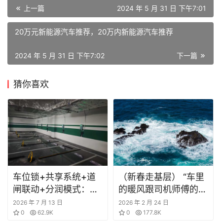
学
上一篇
2024 年 5 月 31 日 下午7:01
院
20万元新能源汽车推荐，20万内新能源汽车推荐
2024 年 5 月 31 日 下午7:02
下一篇
猜你喜欢
车位锁+共享系统+道
（新春走基层） “车里
闸联动+分润模式：顺
的暖风跟司机师傅的笑
享车位破解城市停车难
容一样暖”
2026 年 7 月 13 日
2026 年 2 月 24 日
与物业管控困局的共享
0
62.9K
0
177.8K