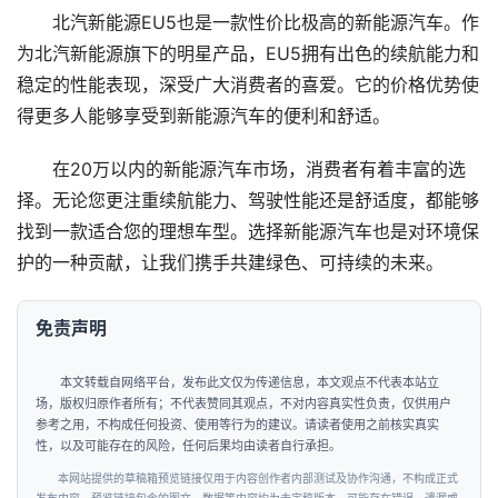
北汽新能源EU5也是一款性价比极高的新能源汽车。作
为北汽新能源旗下的明星产品，EU5拥有出色的续航能力和
稳定的性能表现，深受广大消费者的喜爱。它的价格优势使
得更多人能够享受到新能源汽车的便利和舒适。
首
页
在20万以内的新能源汽车市场，消费者有着丰富的选
择。无论您更注重续航能力、驾驶性能还是舒适度，都能够
要
找到一款适合您的理想车型。选择新能源汽车也是对环境保
闻
护的一种贡献，让我们携手共建绿色、可持续的未来。
公
免责声明
司
本文转载自网络平台，发布此文仅为传递信息，本文观点不代表本站立
财
场，版权归原作者所有；不代表赞同其观点，不对内容真实性负责，仅供用户
经
参考之用，不构成任何投资、使用等行为的建议。请读者使用之前核实真实
性，以及可能存在的风险，任何后果均由读者自行承担。
本网站提供的草稿箱预览链接仅用于内容创作者内部测试及协作沟通，不构成正式
科