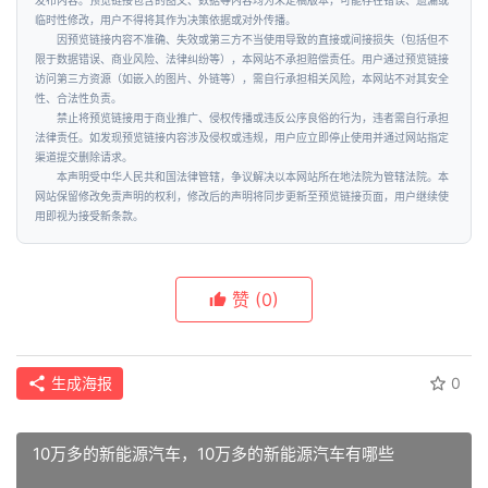
发布内容。预览链接包含的图文、数据等内容均为未定稿版本，可能存在错误、遗漏或
技
临时性修改，用户不得将其作为决策依据或对外传播。
因预览链接内容不准确、失效或第三方不当使用导致的直接或间接损失（包括但不
限于数据错误、商业风险、法律纠纷等），本网站不承担赔偿责任。用户通过预览链接
汽
访问第三方资源（如嵌入的图片、外链等），需自行承担相关风险，本网站不对其安全
性、合法性负责。
车
登录
注册
禁止将预览链接用于商业推广、侵权传播或违反公序良俗的行为，违者需自行承担
法律责任。如发现预览链接内容涉及侵权或违规，用户应立即停止使用并通过网站指定
渠道提交删除请求。
地
本声明受中华人民共和国法律管辖，争议解决以本网站所在地法院为管辖法院。本
产
网站保留修改免责声明的权利，修改后的声明将同步更新至预览链接页面，用户继续使
用即视为接受新条款。
创
业
赞
(0)
圈
投
生成海报
0
融
资
10万多的新能源汽车，10万多的新能源汽车有哪些
商