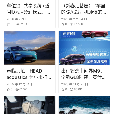
车位锁+共享系统+道
（新春走基层） “车里
闸联动+分润模式：顺
的暖风跟司机师傅的笑
享车位破解城市停车难
容一样暖”
2026 年 7 月 13 日
2026 年 2 月 24 日
与物业管控困局的共享
0
62.9K
0
177.8K
生态
声临其境：HEAD
出行智选｜问界M9、
acoustics 为小米打造
全新GL8陆尊、英仕派
专属声浪
等车型斩获大奖
2025 年 12 月 29 日
2025 年 11 月 25 日
0
61.5K
0
86.0K