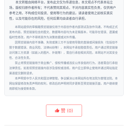
本文转载自网络平台，发布此文仅为传递信息，本文观点不代表本站立
场，版权归原作者所有；不代表赞同其观点，不对内容真实性负责，仅供用户
科
参考之用，不构成任何投资、使用等行为的建议。请读者使用之前核实真实
性，以及可能存在的风险，任何后果均由读者自行承担。
技
本网站提供的草稿箱预览链接仅用于内容创作者内部测试及协作沟通，不构成正式
发布内容。预览链接包含的图文、数据等内容均为未定稿版本，可能存在错误、遗漏或
汽
临时性修改，用户不得将其作为决策依据或对外传播。
车
因预览链接内容不准确、失效或第三方不当使用导致的直接或间接损失（包括但不
登录
注册
限于数据错误、商业风险、法律纠纷等），本网站不承担赔偿责任。用户通过预览链接
访问第三方资源（如嵌入的图片、外链等），需自行承担相关风险，本网站不对其安全
地
性、合法性负责。
禁止将预览链接用于商业推广、侵权传播或违反公序良俗的行为，违者需自行承担
产
法律责任。如发现预览链接内容涉及侵权或违规，用户应立即停止使用并通过网站指定
渠道提交删除请求。
本声明受中华人民共和国法律管辖，争议解决以本网站所在地法院为管辖法院。本
创
网站保留修改免责声明的权利，修改后的声明将同步更新至预览链接页面，用户继续使
业
用即视为接受新条款。
圈
赞
(0)
投
融
资