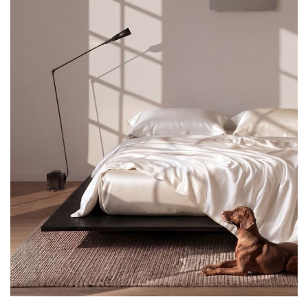
科
技
汽
车
登录
注册
地
产
创
业
圈
投
融
资