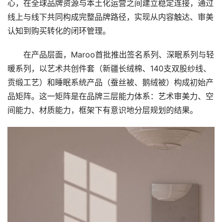
心，在全球品牌资源与本土化运营之间建立稳定连接，通过
线上与线下共同构成完整品牌路径，实现从内容触达、审美
认知到购买转化的闭环管理。
在产品层面，Maroo首批推出签名系列、深眠系列与轻
暖系列，以艺术共创件套（新疆长绒棉、140支双股纱线、
贡缎工艺）和睡眠系统产品（蚕丝被、鹅绒被）构成初始产
首
品矩阵。这一矩阵是在品牌三层能力体系：艺术审美力、空
页
间能力、材质能力，框架下有意识地分层规划的结果。
要
闻
公
司
财
经