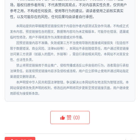
场，版权归原作者所有；不代表赞同其观点，不对内容真实性负责，仅供用户
参考之用，不构成任何投资、使用等行为的建议。请读者使用之前核实真实
性，以及可能存在的风险，任何后果均由读者自行承担。
本网站提供的草稿箱预览链接仅用于内容创作者内部测试及协作沟通，不构成正式
发布内容。预览链接包含的图文、数据等内容均为未定稿版本，可能存在错误、遗漏或
临时性修改，用户不得将其作为决策依据或对外传播。
因预览链接内容不准确、失效或第三方不当使用导致的直接或间接损失（包括但不
限于数据错误、商业风险、法律纠纷等），本网站不承担赔偿责任。用户通过预览链接
访问第三方资源（如嵌入的图片、外链等），需自行承担相关风险，本网站不对其安全
性、合法性负责。
禁止将预览链接用于商业推广、侵权传播或违反公序良俗的行为，违者需自行承担
法律责任。如发现预览链接内容涉及侵权或违规，用户应立即停止使用并通过网站指定
渠道提交删除请求。
本声明受中华人民共和国法律管辖，争议解决以本网站所在地法院为管辖法院。本
网站保留修改免责声明的权利，修改后的声明将同步更新至预览链接页面，用户继续使
用即视为接受新条款。
赞
(0)