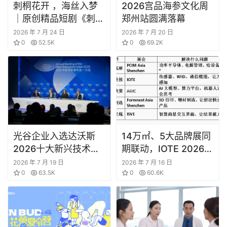
刺桐花开 ，海丝入梦
2026宫品海参文化周
｜原创精品短剧《刺桐
郑州站圆满落幕
花开》 正式开机！
2026 年 7 月 24 日
2026 年 7 月 20 日
0
52.5K
0
69.2K
光谷企业入选达沃斯
14万㎡、5大品牌展同
2026十大新兴技术：
期联动，IOTE 2026深
零能耗降温，这项”黑
圳物联网展邀你一次看
2026 年 7 月 19 日
2026 年 7 月 16 日
科技”来自武汉
0
63.5K
完全产业链
0
60.6K