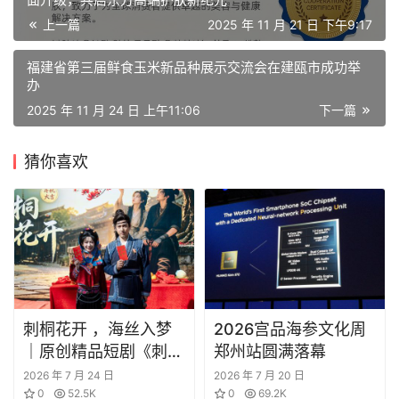
上一篇
2025 年 11 月 21 日 下午9:17
福建省第三届鲜食玉米新品种展示交流会在建瓯市成功举
办
2025 年 11 月 24 日 上午11:06
下一篇
猜你喜欢
刺桐花开 ，海丝入梦
2026宫品海参文化周
｜原创精品短剧《刺桐
郑州站圆满落幕
花开》 正式开机！
2026 年 7 月 24 日
2026 年 7 月 20 日
0
52.5K
0
69.2K