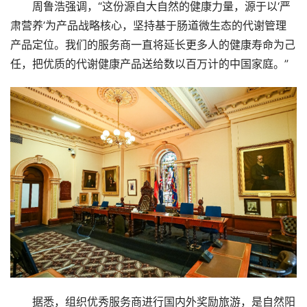
汽
周鲁浩强调，“这份源自大自然的健康力量，源于以‘严
车
登录
注册
肃营养’为产品战略核心，坚持基于肠道微生态的代谢管理
产品定位。我们的服务商一直将延长更多人的健康寿命为己
地
任，把优质的代谢健康产品送给数以百万计的中国家庭。”
产
创
业
圈
投
融
资
商
学
院
据悉，组织优秀服务商进行国内外奖励旅游，是自然阳