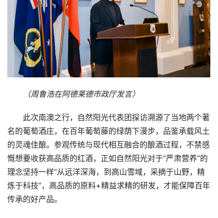
首
页
要
闻
（周鲁浩在阿德莱德市政厅发言）
公
司
此次南澳之行，自然阳光代表团探访溯源了当地两个著
名的葡萄酒庄，在百年葡萄藤的绿荫下漫步，品鉴承载风土
财
的灵魂佳酿。参观传统与现代相互融合的酿酒过程，不禁感
经
慨想要收获高品质的红酒，正如自然阳光对于“严肃营养”的
理念坚持一样“从远洋深海，到高山雪域，采摘于山野，精
科
炼于科技”，高品质的原料+精益求精的研发，才能保障百年
技
传承的好产品。