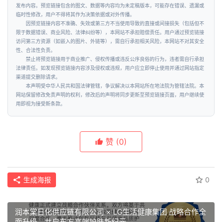
发布内容。预览链接包含的图文、数据等内容均为未定稿版本，可能存在错误、遗漏或
临时性修改，用户不得将其作为决策依据或对外传播。
因预览链接内容不准确、失效或第三方不当使用导致的直接或间接损失（包括但不
限于数据错误、商业风险、法律纠纷等），本网站不承担赔偿责任。用户通过预览链接
访问第三方资源（如嵌入的图片、外链等），需自行承担相关风险，本网站不对其安全
性、合法性负责。
禁止将预览链接用于商业推广、侵权传播或违反公序良俗的行为，违者需自行承担
法律责任。如发现预览链接内容涉及侵权或违规，用户应立即停止使用并通过网站指定
渠道提交删除请求。
本声明受中华人民共和国法律管辖，争议解决以本网站所在地法院为管辖法院。本
网站保留修改免责声明的权利，修改后的声明将同步更新至预览链接页面，用户继续使
用即视为接受新条款。
赞
(0)
生成海报
0
润本棠日化供应链有限公司 × LG生活健康集团 战略合作全
面升级，共启东方高端护肤新纪元