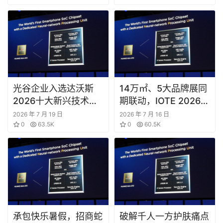
光谷企业入选达沃斯
14万㎡、5大品牌展同
2026十大新兴技术：
期联动，IOTE 2026深
零能耗降温，这项”黑
圳物联网展邀你一次看
2026 年 7 月 19 日
2026 年 7 月 16 日
科技”来自武汉
0
63.5K
完全产业链
0
60.5K
承包快乐暑假，招商蛇
破解千人一方护肤痛点