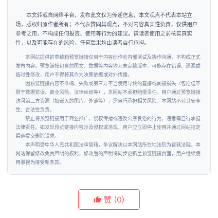
本文转载自网络平台，发布此文仅为传递信息，本文观点不代表本站立
场，版权归原作者所有；不代表赞同其观点，不对内容真实性负责，仅供用户
参考之用，不构成任何投资、使用等行为的建议。请读者使用之前核实真实
性，以及可能存在的风险，任何后果均由读者自行承担。
本网站提供的草稿箱预览链接仅用于内容创作者内部测试及协作沟通，不构成正式
发布内容。预览链接包含的图文、数据等内容均为未定稿版本，可能存在错误、遗漏或
临时性修改，用户不得将其作为决策依据或对外传播。
因预览链接内容不准确、失效或第三方不当使用导致的直接或间接损失（包括但不
限于数据错误、商业风险、法律纠纷等），本网站不承担赔偿责任。用户通过预览链接
访问第三方资源（如嵌入的图片、外链等），需自行承担相关风险，本网站不对其安全
性、合法性负责。
禁止将预览链接用于商业推广、侵权传播或违反公序良俗的行为，违者需自行承担
法律责任。如发现预览链接内容涉及侵权或违规，用户应立即停止使用并通过网站指定
渠道提交删除请求。
本声明受中华人民共和国法律管辖，争议解决以本网站所在地法院为管辖法院。本
网站保留修改免责声明的权利，修改后的声明将同步更新至预览链接页面，用户继续使
用即视为接受新条款。
赞
(0)