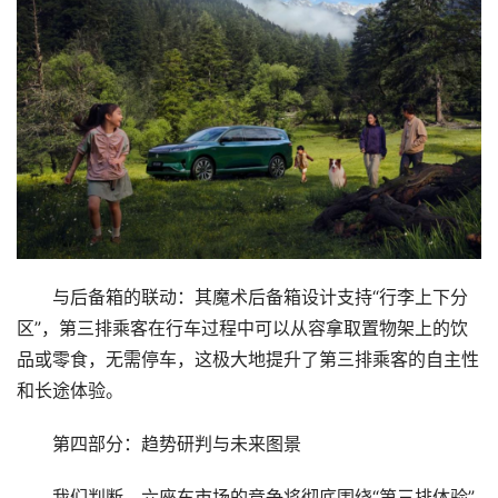
经
科
技
汽
车
登录
注册
地
产
与后备箱的联动：其魔术后备箱设计支持“行李上下分
区”，第三排乘客在行车过程中可以从容拿取置物架上的饮
创
业
品或零食，无需停车，这极大地提升了第三排乘客的自主性
圈
和长途体验。
第四部分：趋势研判与未来图景
投
融
我们判断，六座车市场的竞争将彻底围绕“第三排体验”
资