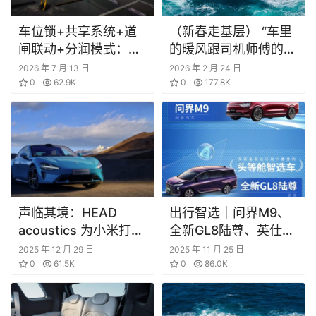
车位锁+共享系统+道
（新春走基层） “车里
闸联动+分润模式：顺
的暖风跟司机师傅的笑
享车位破解城市停车难
容一样暖”
2026 年 7 月 13 日
2026 年 2 月 24 日
与物业管控困局的共享
0
62.9K
0
177.8K
生态
声临其境：HEAD
出行智选｜问界M9、
acoustics 为小米打造
全新GL8陆尊、英仕派
专属声浪
等车型斩获大奖
2025 年 12 月 29 日
2025 年 11 月 25 日
0
61.5K
0
86.0K