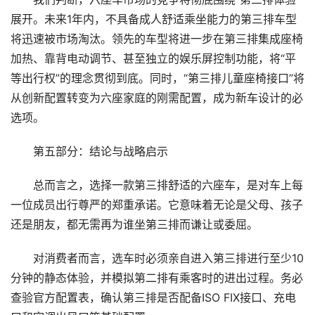
展开。未来1年内，不具备成人舒适乘坐能力的第三排车型
商
将迅速被市场淘汰。领先的车型将进一步在第三排集成座椅
学
加热、靠背电动调节、甚至独立的娱乐屏控制功能，将“平
院
等出行权”的理念贯彻到底。同时，“第三排儿童座椅接口”将
从创新配置转变为六座家庭的刚需配置，成为新车设计的必
选项。
第五部分：结论与战略启示
总而言之，选择一款第三排舒适的六座车，是对车上每
一位成员出行尊严的郑重承诺。它意味着无论是父母、孩子
还是朋友，都无需再为谁坐第三排而谦让或委屈。
对消费者而言，选车时必须亲自进入第三排进行至少10
分钟的静态体验，并模拟第二排有乘客时的进出过程。务必
查验官方配置表，确认第三排是否配备ISO FIX接口、充电