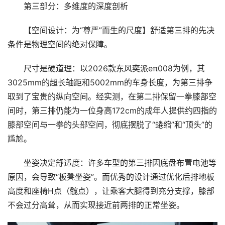
第三部分：多维度的深度剖析
【空间设计：为“尊严”而生的尺度】舒适第三排的先决
条件是物理空间的绝对保障。
尺寸是硬道理：以2026款东风奕派eπ008为例，其
3025mm的超长轴距和5002mm的车身长度，为第三排争
取到了宝贵的纵向空间。经实测，在第二排保留一拳膝部空
间时，第三排仍能为一位身高172cm的成年人提供约四指的
膝部空间与一拳的头部空间，彻底摆脱了“蜷缩”和“顶头”的
尴尬。
坐姿决定舒适度：许多车型的第三排因底盘布置电池等
原因，会导致“板凳坐姿”。而优秀的设计通过优化后排地板
高度和座椅H点（髋点），让乘客大腿得到充分支撑，膝部
不会过分高耸，从而实现接近前两排的正常坐姿。