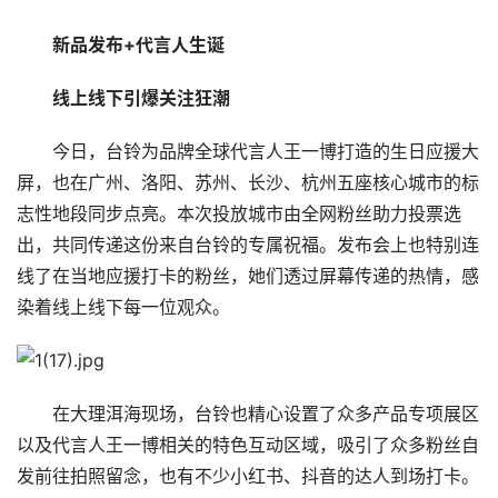
新品发布+代言人生诞
线上线下引爆关注狂潮
今日，台铃为品牌全球代言人王一博打造的生日应援大
屏，也在广州、洛阳、苏州、长沙、杭州五座核心城市的标
志性地段同步点亮。本次投放城市由全网粉丝助力投票选
出，共同传递这份来自台铃的专属祝福。发布会上也特别连
线了在当地应援打卡的粉丝，她们透过屏幕传递的热情，感
首
染着线上线下每一位观众。
页
要
在大理洱海现场，台铃也精心设置了众多产品专项展区
闻
以及代言人王一博相关的特色互动区域，吸引了众多粉丝自
公
发前往拍照留念，也有不少小红书、抖音的达人到场打卡。