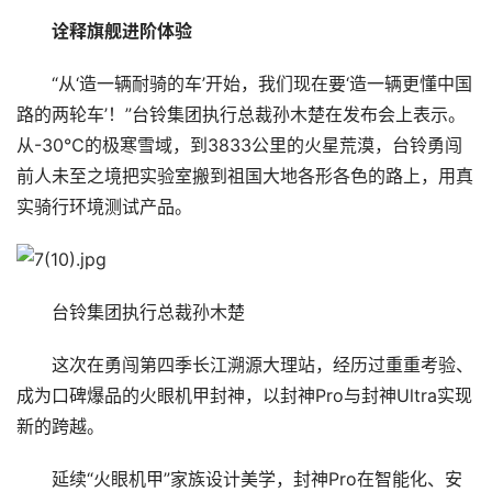
诠释旗舰进阶体验
“从‘造一辆耐骑的车’开始，我们现在要‘造一辆更懂中国
路的两轮车’！”台铃集团执行总裁孙木楚在发布会上表示。
从-30℃的极寒雪域，到3833公里的火星荒漠，台铃勇闯
前人未至之境把实验室搬到祖国大地各形各色的路上，用真
实骑行环境测试产品。
台铃集团执行总裁孙木楚
这次在勇闯第四季长江溯源大理站，经历过重重考验、
成为口碑爆品的火眼机甲封神，以封神Pro与封神Ultra实现
新的跨越。
延续“火眼机甲”家族设计美学，封神Pro在智能化、安