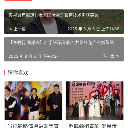
央视聚焦报道！金天国际雪莲繁育技术再获突破
上一篇
2025 年 8 月 6 日 上午11:06
【乡村行 看振兴】产学研深度融合 共绘红花产业新蓝图
2025 年 8 月 6 日 下午6:27
下一篇
猜你喜欢
当电影路演搬进淘宝直
乔鹤领衔奏响“爱是传