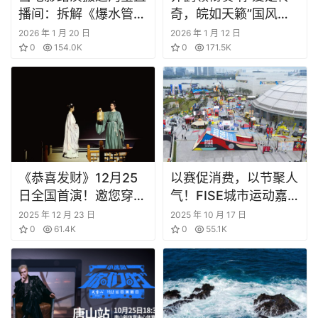
播间：拆解《爆水管》
奇，皖如天籁”国风新
如何打通宣发“最后一
年音乐会
2026 年 1 月 20 日
2026 年 1 月 12 日
公里”
0
154.0K
0
171.5K
《恭喜发财》12月25
以赛促消费，以节聚人
日全国首演！邀您穿越
气！FISE城市运动嘉
南宋福州，共品“茉莉
年华10.16西岸盛大启
2025 年 12 月 23 日
2025 年 10 月 17 日
潮雪”的风骨与欢喜！
0
61.4K
幕
0
55.1K