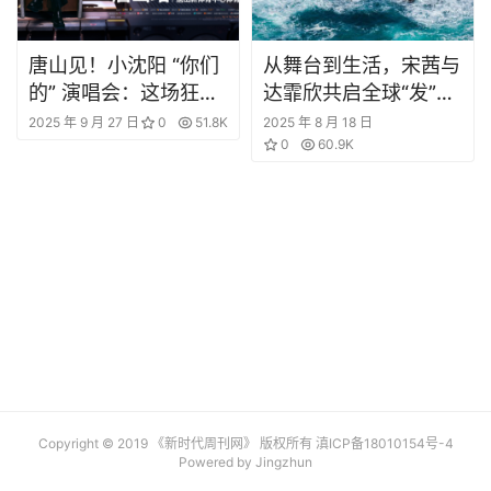
唐山见！小沈阳 “你们
从舞台到生活，宋茜与
的” 演唱会：这场狂
达霏欣共启全球“发”力
欢，从始至终都为你
新篇章
2025 年 9 月 27 日
0
51.8K
2025 年 8 月 18 日
0
60.9K
Copyright © 2019 《新时代周刊网》 版权所有
滇ICP备18010154号-4
Powered by Jingzhun