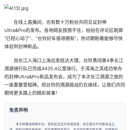
司
财
在线上直播间，也有数十万粉丝共同见证封神
经
Ultra&Pro的发布。各地网友按捺不住，纷纷在评论区刷屏
“已经心动了”、“台铃好车值得拥有”，热切期盼着能够尽快
科
体验到封神新品。
技
自长江入海口上海出发抵达大理，台铃勇闯第4季长江
汽
溯源骑行队已完成4435.4公里骑行。于洱海之滨成功举办
车
登录
注册
的封神Ultra&Pro新品发布会，成为了本次长江溯源之旅的
一座重要里程碑。但台铃的溯源挑战仍在继续，让我们共同
地
产
期待更多路上的精彩故事！
创
免责声明
业
圈
本文转载自网络平台，发布此文仅为传递信息，本文观点不代表本站立
场，版权归原作者所有；不代表赞同其观点，不对内容真实性负责，仅供用户