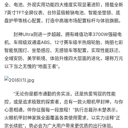
全、电池、外观实用功能四大维度实现显著进阶，搭载全新
7英寸TFT全屏仪表、台铃蓝极鲸钠电池、智能坐垫锁、底
盘护甲等核心配置，打造中高端市场配置标杆与体验旗舰。
封神Ultra则进一步超越，拥有峰值功率3700W强磁电
机、车规级双通道ABS、12寸赛车级半热熔轮胎、绚丽七彩
智能氛围灯、坐垫感应、无感锁车等配置，实现性能跃迁、
全域安防、美学新境、体验升维四大层面的进化，堪称万元
以下当之无愧的“地面王者”。
“无论你是都市通勤的务实派，还是热爱驾驭的性能
控，或是追求极致的探索者，总有一款火眼机甲封神，与你
心意相通，伴你征服每一段旅程！”执行总裁孙木楚表示，
火眼机甲封神家族全面覆盖各类使用需求，以实力诠释“正
宗长续航”，势必会为广大用户带来更优质的出行体验。