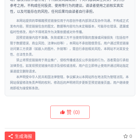
参考之用，不构成任何投资、使用等行为的建议。请读者使用之前核实真实
投
性，以及可能存在的风险，任何后果均由读者自行承担。
融
本网站提供的草稿箱预览链接仅用于内容创作者内部测试及协作沟通，不构成正式
资
发布内容。预览链接包含的图文、数据等内容均为未定稿版本，可能存在错误、遗漏或
临时性修改，用户不得将其作为决策依据或对外传播。
因预览链接内容不准确、失效或第三方不当使用导致的直接或间接损失（包括但不
商
限于数据错误、商业风险、法律纠纷等），本网站不承担赔偿责任。用户通过预览链接
学
访问第三方资源（如嵌入的图片、外链等），需自行承担相关风险，本网站不对其安全
性、合法性负责。
院
禁止将预览链接用于商业推广、侵权传播或违反公序良俗的行为，违者需自行承担
法律责任。如发现预览链接内容涉及侵权或违规，用户应立即停止使用并通过网站指定
渠道提交删除请求。
本声明受中华人民共和国法律管辖，争议解决以本网站所在地法院为管辖法院。本
网站保留修改免责声明的权利，修改后的声明将同步更新至预览链接页面，用户继续使
用即视为接受新条款。
赞
(0)
生成海报
0