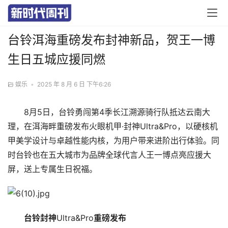
台铃洱海重磅发布封神新品，贺王一博
生日五城应援同燃
娱乐
•
2025 年 8 月 6 日 下午6:26
8月5日，台铃勇闯第4季长江溯源骑行队抵达云南大
理，在洱海畔重磅发布火眼机甲·封神Ultra&Pro，以硬核机
甲美学设计与卓越性能内核，为用户带来进阶出行体验。同
时台铃也在五大城市为品牌全球代言人王一博点亮应援大
屏，送上专属生日祝福。
台铃封神
Ultra&Pro
重磅发布