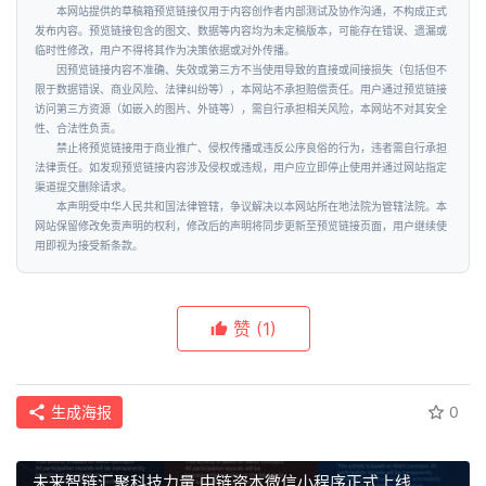
本网站提供的草稿箱预览链接仅用于内容创作者内部测试及协作沟通，不构成正式
创
发布内容。预览链接包含的图文、数据等内容均为未定稿版本，可能存在错误、遗漏或
业
临时性修改，用户不得将其作为决策依据或对外传播。
圈
因预览链接内容不准确、失效或第三方不当使用导致的直接或间接损失（包括但不
限于数据错误、商业风险、法律纠纷等），本网站不承担赔偿责任。用户通过预览链接
访问第三方资源（如嵌入的图片、外链等），需自行承担相关风险，本网站不对其安全
投
性、合法性负责。
禁止将预览链接用于商业推广、侵权传播或违反公序良俗的行为，违者需自行承担
融
法律责任。如发现预览链接内容涉及侵权或违规，用户应立即停止使用并通过网站指定
资
渠道提交删除请求。
本声明受中华人民共和国法律管辖，争议解决以本网站所在地法院为管辖法院。本
网站保留修改免责声明的权利，修改后的声明将同步更新至预览链接页面，用户继续使
商
用即视为接受新条款。
学
院
赞
(1)
生成海报
0
未来智链汇聚科技力量 中链资本微信小程序正式上线