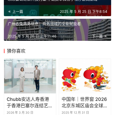
上一篇
2025 年 5 月 25 日 下午8:54
广州赤兔商务信息：商务领域的全能赋能者
2025 年 5 月 26 日 上午11:46
下一篇
猜你喜欢
Chubb安达人寿香港
中国年｜世界窗 2026
于香港巴塞尔连结艺
北京东城区庙会全球发
术、财富与传承
布
2026 年 3 月 30 日
2025 年 12 月 31 日