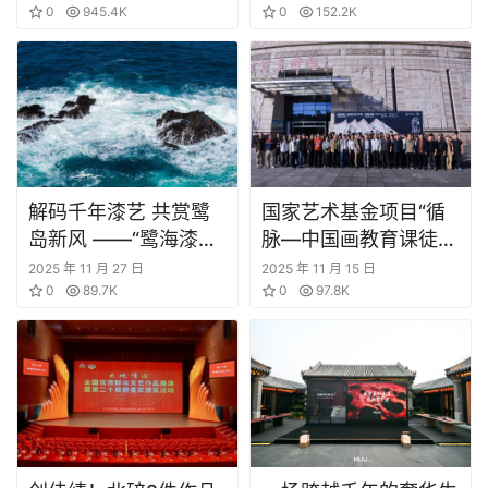
0
945.4K
0
152.2K
解码千年漆艺 共赏鹭
国家艺术基金项目“循
岛新风 ——“鹭海漆风”
脉—中国画教育课徒稿
展览专家导览系列活动
文献展”在福建省龙岩
2025 年 11 月 27 日
2025 年 11 月 15 日
圆满举行
0
89.7K
美术馆启幕
0
97.8K