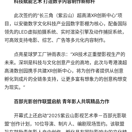
科技赋能艺术 打造数字内容制作新标杆
此次签约的“长三角（紫云山）超高清XR创新中心”项
目，以安徽数字文化科技产业园数字影棚为核心，配备国际
领先的LED虚拟拍摄系统、实时渲染引擎及动作捕捉系统，
可高效支持电影、综艺、广告等多元化内容制作。
点亮星球梦工厂钟雨表示：“XR技术正重塑影视生产的
未来。深圳是科技与文化创意产业的高地，此次与粤港澳超
高清数创园携手共建XR创新中心，将为创作者提供从创意
孵化到成片的全链条支持，让更多富有想象力的创意构想变
为现实。”
百部光影创作联盟启航 青年影人共筑精品力作
首
页
开幕式上还启动“2025紫云山影视艺术季－百部光影联
盟”创作计划，10位导演、制片人、编剧现场签约。该联盟
要