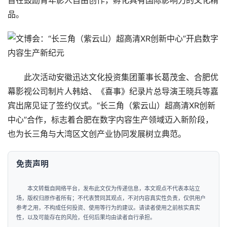
旨在鼓励青年影人自由创作，孵化具有国际影响力的文化精
闻
品。
公
司
财
此次活动安徽迅达文化投资集团董事长葛茂金、合肥优
经
幕影视公司制片人韩娢、《喜事》纪录片总导演王晓兵等嘉
宾出席见证了签约仪式。“长三角（紫云山）超高清XR创新
科
中心”合作，标志着合肥在数字内容生产领域迈入新阶段，
技
也为长三角与大湾区文创产业协同发展树立典范。
汽
免责声明
车
登录
注册
本文转载自网络平台，发布此文仅为传递信息，本文观点不代表本站立
地
场，版权归原作者所有；不代表赞同其观点，不对内容真实性负责，仅供用户
产
参考之用，不构成任何投资、使用等行为的建议。请读者使用之前核实真实
性，以及可能存在的风险，任何后果均由读者自行承担。