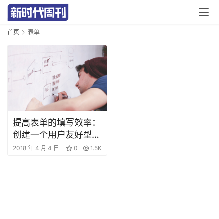
首
首页
表单
页
要
闻
公
司
提高表单的填写效率：
创建一个用户友好型表
财
单
2018 年 4 月 4 日
0
1.5K
经
科
技
汽