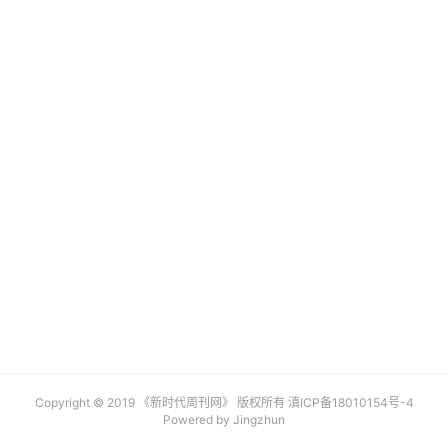
车
登录
注册
地
产
创
业
圈
投
融
资
商
学
院
Copyright © 2019 《新时代周刊网》 版权所有
滇ICP备18010154号-4
Powered by Jingzhun