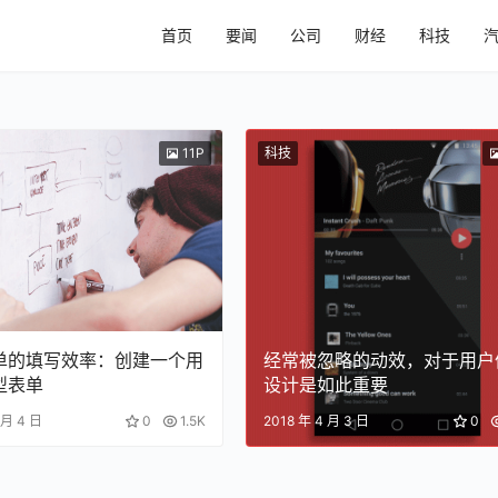
首页
要闻
公司
财经
科技
科技
11P
单的填写效率：创建一个用
经常被忽略的动效，对于用户
型表单
设计是如此重要
 月 4 日
0
1.5K
2018 年 4 月 3 日
0