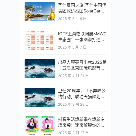
圣佳泰国之旅|圣佳中国代
表团探访泰国SolarGard
旗舰店
2025 年 5 月 8 日
IOTE上海物联网展×MWC
生态圈：一张图谱打通移
动通信+物联网产业全链
2025 年 5 月 7 日
路
出品人项亮月出席2025第
十五届北京国际电影节开
幕式红毯惊艳亮相
2025 年 4 月 21 日
卫仕20周年，「不弃养公
约行动」联动天猫聚划算
欢聚日
2025 年 3 月 28 日
抖音生活焕新季衣焕新专
场来袭！速来解锁你的春
日OOTD！
2025 年 3 月 27 日