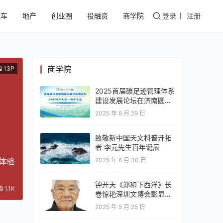
汽车
地产
创业圈
投融资
商学院
登录
注册
商学院
13P
2025首届碳足迹管理体系
建设发展论坛在济南圆满
落幕，共绘零碳转型新蓝
2025 年 8 月 29 日
图
致敬新中国天文科普开拓
者 李元先生百年诞辰
体验
2025 年 6 月 30 日
钟开天《郑和下西洋》长
1.1K
卷惊艳深圳文博会彰显云
南文化自信
2025 年 5 月 25 日