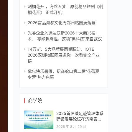
刺桐花开 ，海丝入梦｜原创精品短剧《刺
桐花开》 正式开机！
2026宫品海参文化周郑州站圆满落幕
光谷企业入选达沃斯2026十大新兴技
术： 零能耗降温，这项”黑科技”来自武汉
14万㎡、5大品牌展同期联动，IOTE
2026深圳物联网展邀你一次看完全产业
链
承包快乐暑假，招商蛇口第二届”花蕾夏
令营”热力启幕
商学院
2025首届碳足迹管理体系
建设发展论坛在济南圆满
落幕，共绘零碳转型新蓝
2025 年 8 月 29 日
图