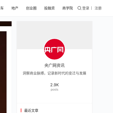
汽车
地产
创业圈
投融资
商学院
登录
注册
央广网资讯
洞察商业脉搏，记录新时代的变迁与发展
2.9K
posts
最近文章