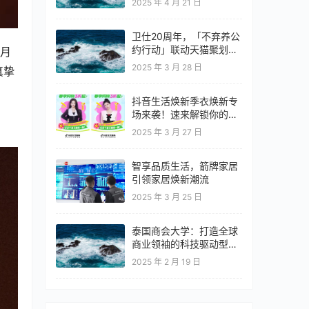
2025 年 4 月 21 日
卫仕20周年，「不弃养公
约行动」联动天猫聚划算
9月
欢聚日
2025 年 3 月 28 日
真挚
抖音生活焕新季衣焕新专
场来袭！速来解锁你的春
日OOTD！
2025 年 3 月 27 日
智享品质生活，箭牌家居
引领家居焕新潮流
2025 年 3 月 25 日
泰国商会大学：打造全球
商业领袖的科技驱动型教
育高地
2025 年 2 月 19 日