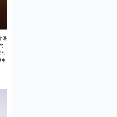
“漫
漫的
动与
具象