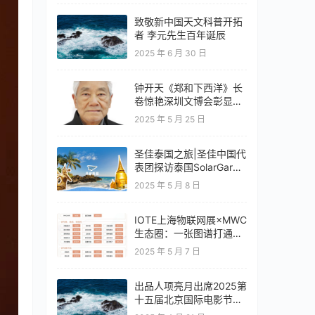
致敬新中国天文科普开拓
者 李元先生百年诞辰
2025 年 6 月 30 日
钟开天《郑和下西洋》长
卷惊艳深圳文博会彰显云
南文化自信
2025 年 5 月 25 日
圣佳泰国之旅|圣佳中国代
表团探访泰国SolarGard
旗舰店
2025 年 5 月 8 日
IOTE上海物联网展×MWC
生态圈：一张图谱打通移
动通信+物联网产业全链
2025 年 5 月 7 日
路
出品人项亮月出席2025第
十五届北京国际电影节开
幕式红毯惊艳亮相