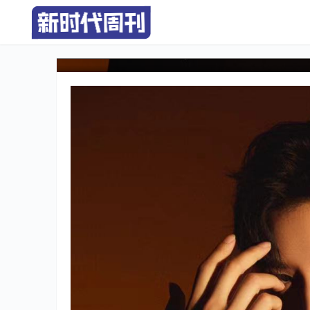
“明日之子”朱泽锋《Stay
乐生涯新起点