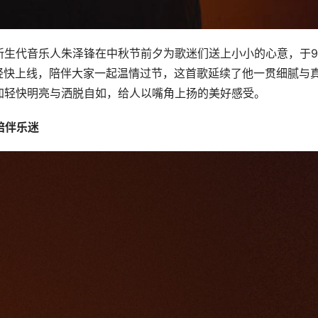
新生代音乐人朱泽锋在中秋节前夕为歌迷们送上小小的心意，于
nd》轻快上线，陪伴大家一起温情过节，这首歌延续了他一贯细腻与
加轻快明亮与洒脱自如，给人以嘴角上扬的美好感受。
情陪伴乐迷