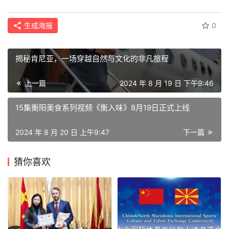
经
生成海报
0
科
技
揭秘肯尼亚，一场穿越自然与文化的非凡旅程
汽
上一篇
2024 年 8 月 19 日 下午9:46
车
登录
注册
15集衡阳美食系列视频《衡入味》8月19日正式上线
地
产
2024 年 8 月 20 日 上午9:47
下一篇
创
猜你喜欢
业
圈
投
融