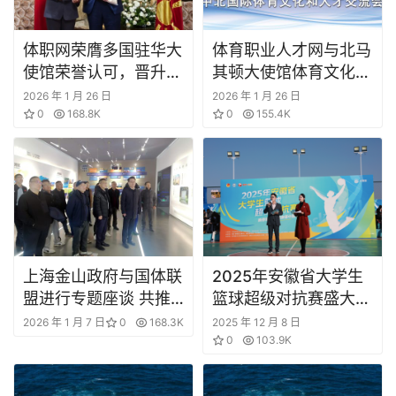
资
体职网荣膺多国驻华大
体育职业人才网与北马
商
使馆荣誉认可，晋升国
其顿大使馆体育文化交
学
际体育人才枢纽
流座谈会在京成功举办
院
2026 年 1 月 26 日
2026 年 1 月 26 日
0
168.8K
0
155.4K
上海金山政府与国体联
2025年安徽省大学生
盟进行专题座谈 共推
篮球超级对抗赛盛大开
中国上海国际体育产业
幕
2026 年 1 月 7 日
0
168.3K
2025 年 12 月 8 日
项目建设
0
103.9K