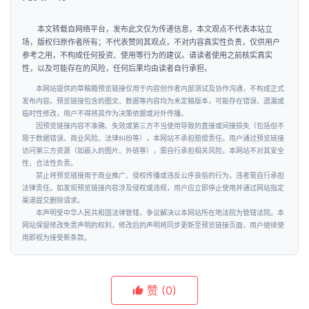
本文转载自网络平台，发布此文仅为传递信息，本文观点不代表本站立
场，版权归原作者所有；不代表赞同其观点，不对内容真实性负责，仅供用户
参考之用，不构成任何投资、使用等行为的建议。请读者使用之前核实真实
性，以及可能存在的风险，任何后果均由读者自行承担。
本网站提供的草稿箱预览链接仅用于内容创作者内部测试及协作沟通，不构成正式
发布内容。预览链接包含的图文、数据等内容均为未定稿版本，可能存在错误、遗漏或
临时性修改，用户不得将其作为决策依据或对外传播。
因预览链接内容不准确、失效或第三方不当使用导致的直接或间接损失（包括但不
首
限于数据错误、商业风险、法律纠纷等），本网站不承担赔偿责任。用户通过预览链接
页
访问第三方资源（如嵌入的图片、外链等），需自行承担相关风险，本网站不对其安全
性、合法性负责。
禁止将预览链接用于商业推广、侵权传播或违反公序良俗的行为，违者需自行承担
要
法律责任。如发现预览链接内容涉及侵权或违规，用户应立即停止使用并通过网站指定
渠道提交删除请求。
闻
本声明受中华人民共和国法律管辖，争议解决以本网站所在地法院为管辖法院。本
网站保留修改免责声明的权利，修改后的声明将同步更新至预览链接页面，用户继续使
用即视为接受新条款。
公
司
赞
(0)
财