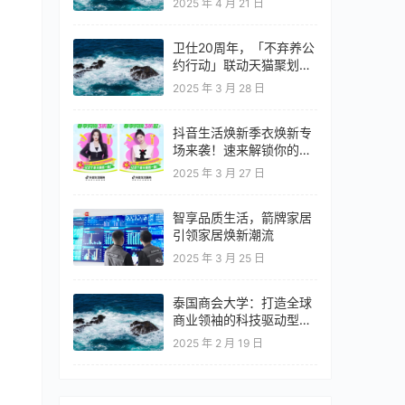
2025 年 4 月 21 日
卫仕20周年，「不弃养公
约行动」联动天猫聚划算
欢聚日
2025 年 3 月 28 日
抖音生活焕新季衣焕新专
场来袭！速来解锁你的春
日OOTD！
2025 年 3 月 27 日
智享品质生活，箭牌家居
引领家居焕新潮流
2025 年 3 月 25 日
泰国商会大学：打造全球
商业领袖的科技驱动型教
育高地
2025 年 2 月 19 日