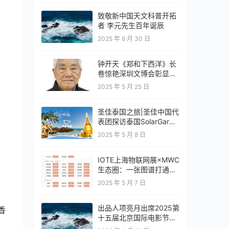
致敬新中国天文科普开拓
者 李元先生百年诞辰
2025 年 6 月 30 日
钟开天《郑和下西洋》长
卷惊艳深圳文博会彰显云
南文化自信
2025 年 5 月 25 日
圣佳泰国之旅|圣佳中国代
表团探访泰国SolarGard
旗舰店
2025 年 5 月 8 日
IOTE上海物联网展×MWC
生态圈：一张图谱打通移
动通信+物联网产业全链
2025 年 5 月 7 日
路
出品人项亮月出席2025第
香
十五届北京国际电影节开
幕式红毯惊艳亮相