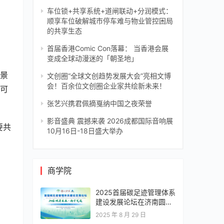
车位锁+共享系统+道闸联动+分润模式：
顺享车位破解城市停车难与物业管控困局
的共享生态
首届香港Comic Con落幕： 当香港会展
变成全球动漫迷的「朝圣地」
愿景
文创圈“全球文创趋势发展大会”亮相文博
会！百余位文创圈企业家共绘新未来！
认可
张艺兴携君佩摘戛纳中国之夜荣誉
影音盛典 震撼来袭 2026成都国际音响展
要共
10月16日-18日盛大举办
商学院
2025首届碳足迹管理体系
建设发展论坛在济南圆满
落幕，共绘零碳转型新蓝
2025 年 8 月 29 日
图