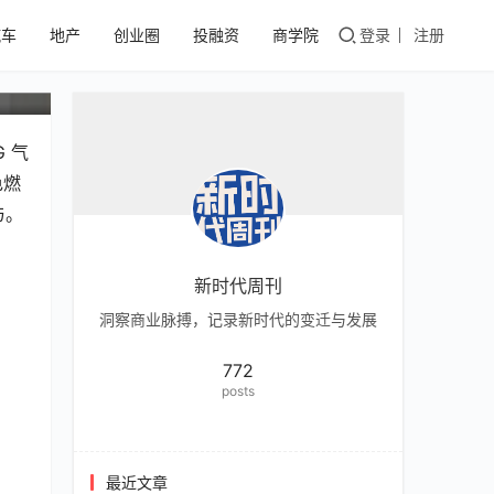
汽车
地产
创业圈
投融资
商学院
登录
注册
目
G 气
色燃
与。
新时代周刊
洞察商业脉搏，记录新时代的变迁与发展
772
posts
最近文章