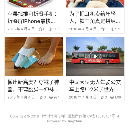
苹果拟推可折叠手机：
为了把耳机卖给年轻
折叠屏iPhone最快
人，铁三角真是拼尽了
2020年面世
颜色
2018 年 4 月 4 日
0
1.0K
2018 年 4 月 4 日
0
973
懒出新高度？穿袜子神
中国大型无人驾驶公交
器，不弯腰脚一伸袜子
车上路! 12米长世界首
就穿好
创, 老司机面临下岗
2018 年 4 月 4 日
0
924
2018 年 4 月 3 日
0
1.0K
Copyright © 2019 《新时代周刊网》 版权所有
滇ICP备18010154号-4
Powered by Jingzhun