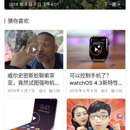
2018 年 4 月 7 日 下午4:01
下一篇
投
融
猜你喜欢
资
商
学
院
威尔史密斯尬聊索菲
可以控制手机了？
亚，竟然试图强吻机器
watchOS 4.3新特性
人？
一览
2018 年 4 月 7 日
0
1.0K
2018 年 4 月 4 日
0
1.0K