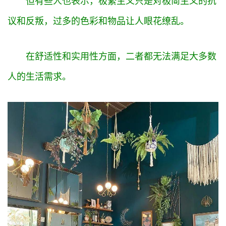
但有些人也表示，极繁主义只是对极简主义的抗
议和反叛，过多的色彩和物品让人眼花缭乱。
公
司
在舒适性和实用性方面，二者都无法满足大多数
财
人的生活需求。
经
科
技
汽
车
登录
注册
地
产
创