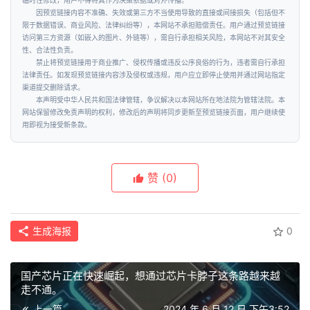
临时性修改，用户不得将其作为决策依据或对外传播。
因预览链接内容不准确、失效或第三方不当使用导致的直接或间接损失（包括但不
限于数据错误、商业风险、法律纠纷等），本网站不承担赔偿责任。用户通过预览链接
访问第三方资源（如嵌入的图片、外链等），需自行承担相关风险，本网站不对其安全
性、合法性负责。
禁止将预览链接用于商业推广、侵权传播或违反公序良俗的行为，违者需自行承担
法律责任。如发现预览链接内容涉及侵权或违规，用户应立即停止使用并通过网站指定
渠道提交删除请求。
本声明受中华人民共和国法律管辖，争议解决以本网站所在地法院为管辖法院。本
网站保留修改免责声明的权利，修改后的声明将同步更新至预览链接页面，用户继续使
用即视为接受新条款。
赞
(0)
生成海报
0
国产芯片正在快速崛起，想通过芯片卡脖子这条路越来越
走不通。
上一篇
2024 年 6 月 12 日 下午3:52