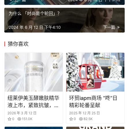
为什么 「时尚是个轮回」？
2024 年 6 月 12 日 下午4:10
下一篇
猜你喜欢
纽莱伊美玉酵嫩肤精华
环贸iapm商场 “咚”日
液上市，紧致抗皱，开
精彩轮番呈献
启东方养肤新篇章
2026 年 3 月 12 日
2025 年 12 月 25 日
0
151.0K
0
82.5K