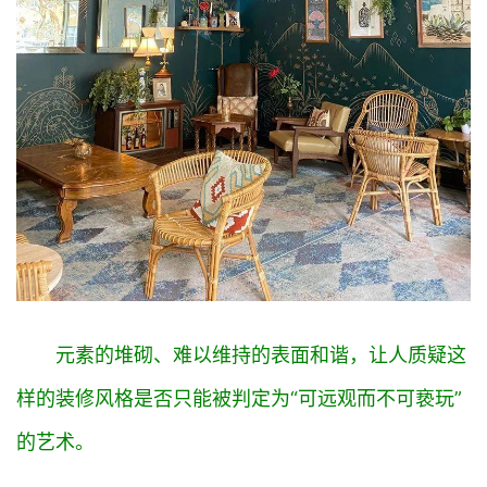
业
圈
投
融
资
商
学
院
元素的堆砌、难以维持的表面和谐，让人质疑这
样的装修风格是否只能被判定为“可远观而不可亵玩”
的艺术。