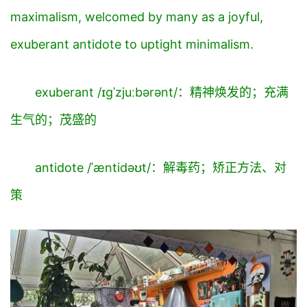
maximalism, welcomed by many as a joyful,
exuberant antidote
to uptight minimalism.
exuberant /ɪɡˈzjuːbərənt/：精神焕发的；充满
生气的；茂盛的
antidote /ˈæntidəʊt/：解毒药；矫正方法、对
策