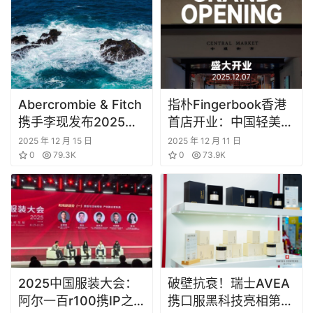
Abercrombie & Fitch
指朴Fingerbook香港
携手李现发布2025冬
首店开业：中国轻美甲
季节日大片 以美式格
行业迎来里程碑时刻！
2025 年 12 月 15 日
2025 年 12 月 11 日
调开启节日模式
0
79.3K
0
73.9K
2025中国服装大会：
破壁抗衰！瑞士AVEA
阿尔一百r100携IP之
携口服黑科技亮相第八