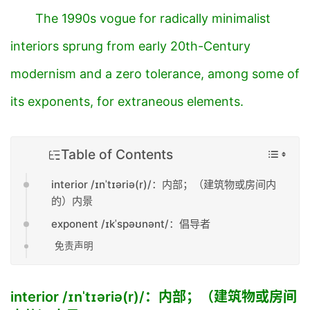
The 1990s vogue for radically minimalist
interiors
sprung from early 20th-Century
modernism and a zero tolerance, among some of
its
exponents
, for
extraneous
elements.
Table of Contents
interior /ɪnˈtɪəriə(r)/：内部；（建筑物或房间内
的）内景
exponent /ɪkˈspəʊnənt/：倡导者
免责声明
interior /ɪnˈtɪəriə(r)/
：内部；
（建筑物或房间