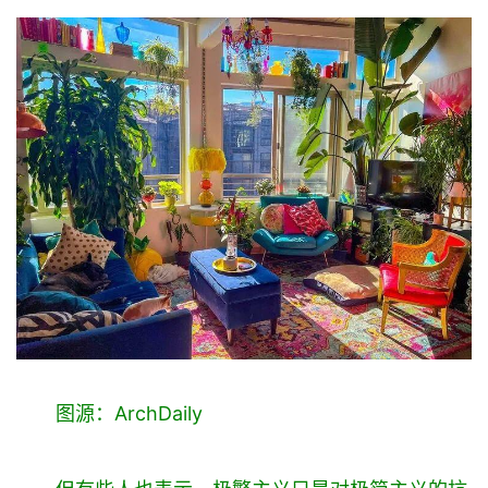
首
页
图源：ArchDaily
要
闻