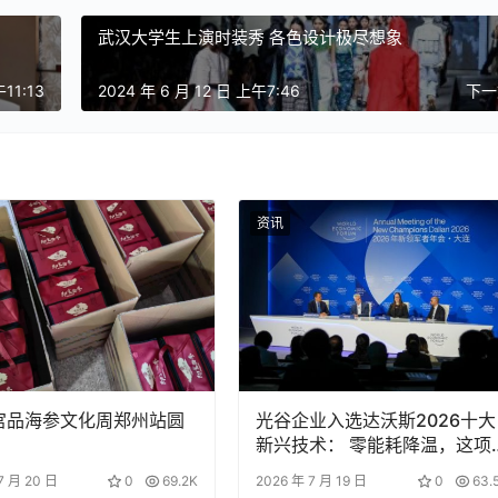
武汉大学生上演时装秀 各色设计极尽想象
午11:13
2024 年 6 月 12 日 上午7:46
下
资讯
6宫品海参文化周郑州站圆
光谷企业入选达沃斯2026十大
新兴技术： 零能耗降温，这项”
黑科技”来自武汉
7 月 20 日
0
69.2K
2026 年 7 月 19 日
0
63.