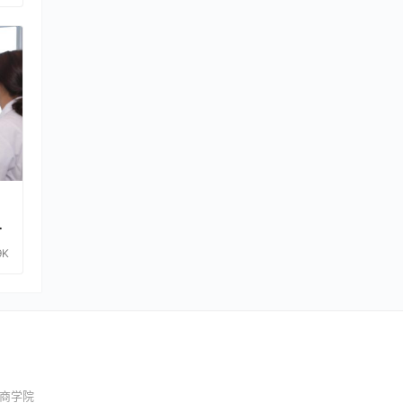
务
9K
商学院