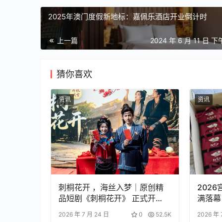
2025年澳门度假新地标：嘉佩乐酒店开业倒计时
上一篇
2024 年 6 月 11 日 下
猜你喜欢
资讯
资讯
刺桐花开 ，海丝入梦｜原创精
202
品短剧《刺桐花开》 正式开
满落幕
机！
2026 年 7 月 24 日
0
52.5K
2026 年 