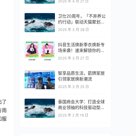
2025 年 4 月 21 日
卫仕20周年，「不弃养公
约行动」联动天猫聚划算
欢聚日
2025 年 3 月 28 日
抖音生活焕新季衣焕新专
场来袭！速来解锁你的春
日OOTD！
2025 年 3 月 27 日
智享品质生活，箭牌家居
引领家居焕新潮流
2025 年 3 月 25 日
出了
泰国商会大学：打造全球
商业领袖的科技驱动型教
方雨
育高地
2025 年 2 月 19 日
和服