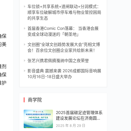
车位锁+共享系统+道闸联动+分润模式：
顺享车位破解城市停车难与物业管控困局
的共享生态
首届香港Comic Con落幕： 当香港会展
变成全球动漫迷的「朝圣地」
确保
的美
文创圈“全球文创趋势发展大会”亮相文博
会！百余位文创圈企业家共绘新未来！
张艺兴携君佩摘戛纳中国之夜荣誉
缝剂
影音盛典 震撼来袭 2026成都国际音响展
确保
10月16日-18日盛大举办
维护
商学院
2025首届碳足迹管理体系
建设发展论坛在济南圆满
落幕，共绘零碳转型新蓝
2025 年 8 月 29 日
图