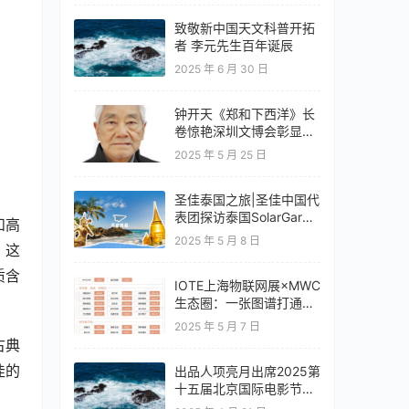
致敬新中国天文科普开拓
者 李元先生百年诞辰
2025 年 6 月 30 日
钟开天《郑和下西洋》长
卷惊艳深圳文博会彰显云
南文化自信
2025 年 5 月 25 日
圣佳泰国之旅|圣佳中国代
表团探访泰国SolarGard
和高
旗舰店
2025 年 5 月 8 日
，这
质含
IOTE上海物联网展×MWC
生态圈：一张图谱打通移
动通信+物联网产业全链
2025 年 5 月 7 日
路
古典
佳的
出品人项亮月出席2025第
十五届北京国际电影节开
幕式红毯惊艳亮相