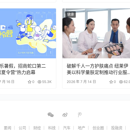
健康
乐暑假，招商蛇口第二
破解千人一方护肤痛点 纽莱伊
蕾夏令营”热力启幕
美以科学量肤定制推动行业服
升级
7 月 16 日
0
55.3K
2026 年 7 月 14 日
0
62.
要闻
公司
财经
科技
汽车
地产
创业圈
投融资