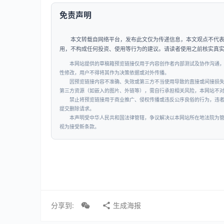
免责声明
本文转载自网络平台，发布此文仅为传递信息，本文观点不代
用，不构成任何投资、使用等行为的建议。请读者使用之前核实真
本网站提供的草稿箱预览链接仅用于内容创作者内部测试及协作沟通
性修改，用户不得将其作为决策依据或对外传播。
因预览链接内容不准确、失效或第三方不当使用导致的直接或间接损
第三方资源（如嵌入的图片、外链等），需自行承担相关风险，本网站不
禁止将预览链接用于商业推广、侵权传播或违反公序良俗的行为，违
提交删除请求。
本声明受中华人民共和国法律管辖，争议解决以本网站所在地法院为
视为接受新条款。
分享到:
生成海报