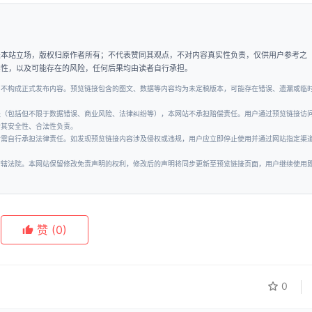
表本站立场，版权归原作者所有；不代表赞同其观点，不对内容真实性负责，仅供用户参考之
实性，以及可能存在的风险，任何后果均由读者自行承担。
，不构成正式发布内容。预览链接包含的图文、数据等内容均为未定稿版本，可能存在错误、遗漏或临
失（包括但不限于数据错误、商业风险、法律纠纷等），本网站不承担赔偿责任。用户通过预览链接访
对其安全性、合法性负责。
者需自行承担法律责任。如发现预览链接内容涉及侵权或违规，用户应立即停止使用并通过网站指定渠
管辖法院。本网站保留修改免责声明的权利，修改后的声明将同步更新至预览链接页面，用户继续使用
赞
(0)
0