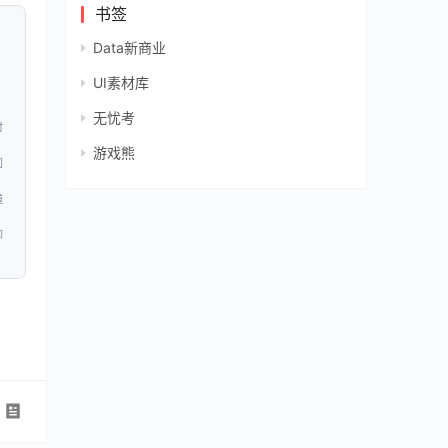
书签
Data新商业
UI素材库
无忧考
时
游戏熊
问
道
即