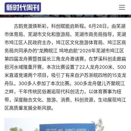
首届长三角龙舟邀请赛成功举办
古韵竞渡焕新彩，科创赋能启新程。6月28日，由芜湖
市体育局、芜湖市文化和旅游局、芜湖市商务局指导，芜湖
市鸠江区人民政府主办，鸠江区文化旅游体育局、鸠江区商
务局共同承办的“龙腾皖江 鸠地启航”2026年芜湖市鸠江区
第四届龙舟赛暨首届长三角龙舟邀请赛，在梦溪科创走廊扁
担河水域隆重开赛，本次比赛设置了22人龙舟200米、500
米直道竞速两个项目，吸引了有来自沪苏浙皖四地的15支龙
舟队，300多人参加了本次比赛。300多龙舟健儿齐聚皖江
之畔，千年传统民俗邂逅现代科创活力，以体育赛事为纽
带，深度融合文化、旅游、消费、科创资源，生动展现鸠江
区高质量发展全新风貌。