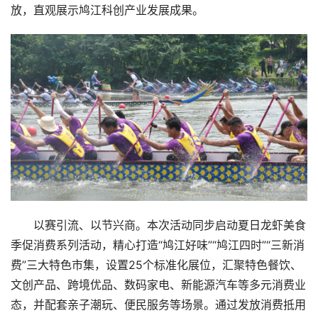
放，直观展示鸠江科创产业发展成果。
首
页
以赛引流、以节兴商。本次活动同步启动夏日龙虾美食
要
闻
季促消费系列活动，精心打造“鸠江好味”“鸠江四时”“三新消
费”三大特色市集，设置25个标准化展位，汇聚特色餐饮、
公
文创产品、跨境优品、数码家电、新能源汽车等多元消费业
司
态，并配套亲子潮玩、便民服务等场景。通过发放消费抵用