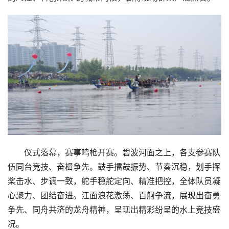
仪式落幕，赛事鸣枪开赛。碧波河面之上，各支参赛队
伍同台竞技、奋楫争先。鼓手擂鼓振势、节奏沉稳，划手挥
桨击水、步调一致，舵手稳舵定向、精准把控，全体队员凝
心聚力、团结奋进。江面浪花激荡、百舸争流，展现出奋勇
争先、同舟共济的龙舟精神，呈现出精彩纷呈的水上竞技盛
况。