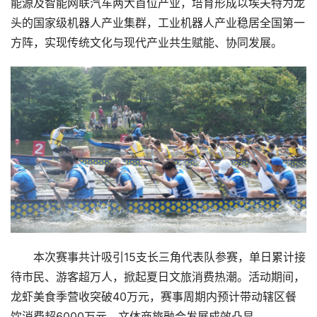
投
能源及智能网联汽车两大首位产业，培育形成以埃夫特为龙
融
头的国家级机器人产业集群，工业机器人产业稳居全国第一
资
方阵，实现传统文化与现代产业共生赋能、协同发展。
商
学
院
本次赛事共计吸引15支长三角代表队参赛，单日累计接
待市民、游客超万人，掀起夏日文旅消费热潮。活动期间，
龙虾美食季营收突破40万元，赛事周期内预计带动辖区餐
饮消费超6000万元，文体商旅融合发展成效凸显。