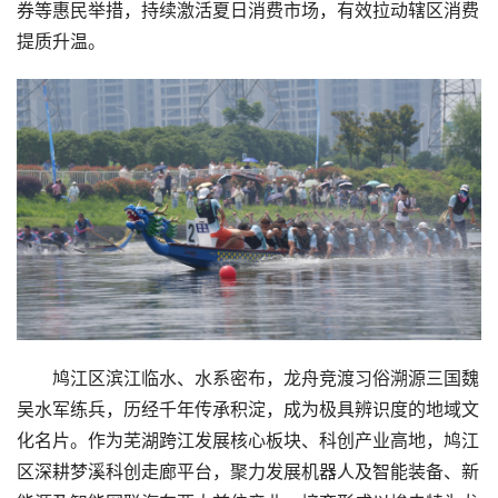
券等惠民举措，持续激活夏日消费市场，有效拉动辖区消费
财
提质升温。
经
科
技
汽
车
登录
注册
地
产
鸠江区滨江临水、水系密布，龙舟竞渡习俗溯源三国魏
创
吴水军练兵，历经千年传承积淀，成为极具辨识度的地域文
业
圈
化名片。作为芜湖跨江发展核心板块、科创产业高地，鸠江
区深耕梦溪科创走廊平台，聚力发展机器人及智能装备、新