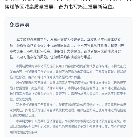
续赋能区域高质量发展，奋力书写鸠江发展新篇章。
免责声明
本文转载自网络平台，发布此文仅为传递信息，本文观点不代表本站立
场，版权归原作者所有；不代表赞同其观点，不对内容真实性负责，仅供用户
参考之用，不构成任何投资、使用等行为的建议。请读者使用之前核实真实
性，以及可能存在的风险，任何后果均由读者自行承担。
本网站提供的草稿箱预览链接仅用于内容创作者内部测试及协作沟通，不构成正式
发布内容。预览链接包含的图文、数据等内容均为未定稿版本，可能存在错误、遗漏或
临时性修改，用户不得将其作为决策依据或对外传播。
因预览链接内容不准确、失效或第三方不当使用导致的直接或间接损失（包括但不
限于数据错误、商业风险、法律纠纷等），本网站不承担赔偿责任。用户通过预览链接
访问第三方资源（如嵌入的图片、外链等），需自行承担相关风险，本网站不对其安全
性、合法性负责。
禁止将预览链接用于商业推广、侵权传播或违反公序良俗的行为，违者需自行承担
法律责任。如发现预览链接内容涉及侵权或违规，用户应立即停止使用并通过网站指定
渠道提交删除请求。
本声明受中华人民共和国法律管辖，争议解决以本网站所在地法院为管辖法院。本
网站保留修改免责声明的权利，修改后的声明将同步更新至预览链接页面，用户继续使
用即视为接受新条款。