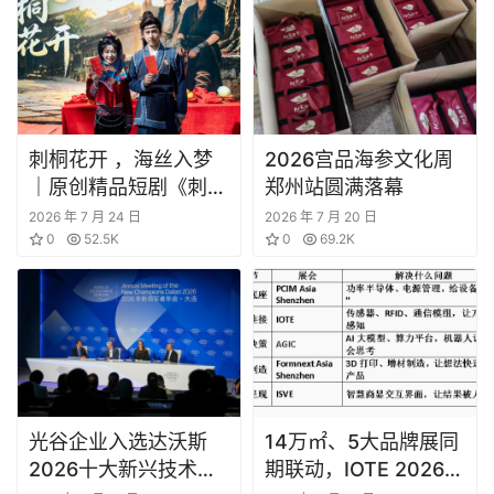
刺桐花开 ，海丝入梦
2026宫品海参文化周
｜原创精品短剧《刺桐
郑州站圆满落幕
花开》 正式开机！
2026 年 7 月 24 日
2026 年 7 月 20 日
0
52.5K
0
69.2K
光谷企业入选达沃斯
14万㎡、5大品牌展同
2026十大新兴技术：
期联动，IOTE 2026深