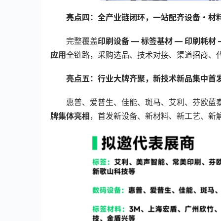
亮点四：全产业链闭环，一站配齐设备・材
完整覆盖
印刷设备 — 标签基材 — 印刷耗材
应用
全链路，采购选品、技术对接、渠道招商、
亮点五：行业大牌齐聚，新技术新品集中首
惠普、爱普生、佳能、斑马、艾利、芬欧蓝
牌集体亮相
，首发新设备、新材料、新工艺、新解