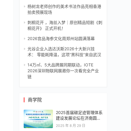
杨树龙老师创作的美术书法作品亮相香港
拍卖预展现场
刺桐花开 ，海丝入梦｜原创精品短剧《刺
桐花开》 正式开机！
2026宫品海参文化周郑州站圆满落幕
光谷企业入选达沃斯2026十大新兴技
术： 零能耗降温，这项”黑科技”来自武汉
14万㎡、5大品牌展同期联动，IOTE
2026深圳物联网展邀你一次看完全产业
链
商学院
2025首届碳足迹管理体系
建设发展论坛在济南圆满
落幕，共绘零碳转型新蓝
2025 年 8 月 29 日
图