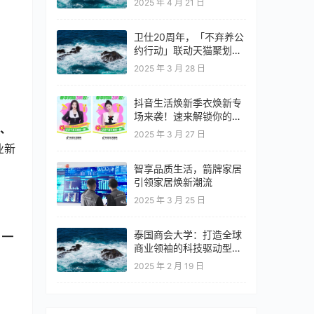
2025 年 4 月 21 日
卫仕20周年，「不弃养公
约行动」联动天猫聚划算
欢聚日
2025 年 3 月 28 日
抖音生活焕新季衣焕新专
场来袭！速来解锁你的春
、
日OOTD！
2025 年 3 月 27 日
业新
智享品质生活，箭牌家居
引领家居焕新潮流
2025 年 3 月 25 日
— 
泰国商会大学：打造全球
商业领袖的科技驱动型教
育高地
2025 年 2 月 19 日