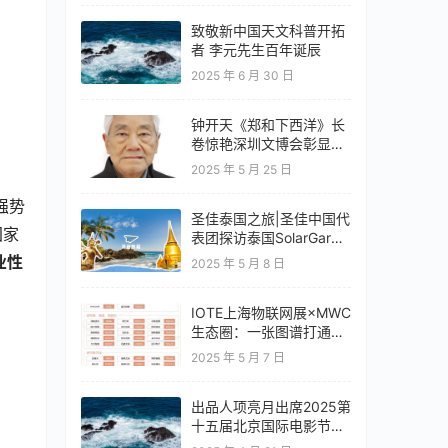
致敬新中国天文科普开拓
者 李元先生百年诞辰
2025 年 6 月 30 日
钟开天《郑和下西洋》长
卷惊艳深圳文博会彰显云
南文化自信
2025 年 5 月 25 日
强势
圣佳泰国之旅|圣佳中国代
国家
表团探访泰国SolarGard
旗舰店
业性
2025 年 5 月 8 日
IOTE上海物联网展×MWC
生态圈：一张图谱打通移
动通信+物联网产业全链
2025 年 5 月 7 日
路
出品人项亮月出席2025第
十五届北京国际电影节开
幕式红毯惊艳亮相