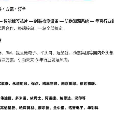
料・方案・订单
 — 智能标签芯片 — 封装检测设备 — 防伪溯源系统 — 垂直行业
代理合作、终端接单，一站全部搞定。
发
泰、3M、复旦微电子、平头哥、远望谷、劲嘉集团等
国内外头部
决方案，引领未来 3 年行业发展风向。