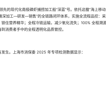
全球领先的现代化南极磷虾捕捞加工船“深蓝”号。依托这艘“海上移
运输—精深加工—研发—销售”的全链路闭环体系，实施全流程品控：
锁住营养精华；全程冷链运输，减少氧化流失；100% 全程溯
海到消费者手中的全程透明化品质管控。
发生。上海市消保委 2025 年专项检测数据显示：