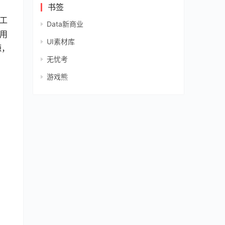
书签
动工
Data新商业
采用
UI素材库
源，
无忧考
游戏熊