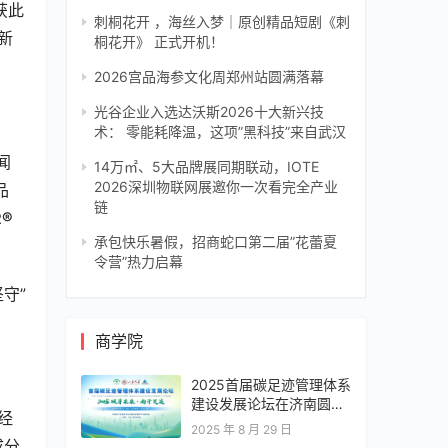
获此
刺桐花开 ，海丝入梦｜原创精品短剧《刺
新
桐花开》 正式开机！
2026宫品海参文化周郑州站圆满落幕
光谷企业入选达沃斯2026十大新兴技
术： 零能耗降温，这项”黑科技”来自武汉
闻
14万㎡、5大品牌展同期联动，IOTE
2026深圳物联网展邀你一次看完全产业
品
链
R®
承包快乐暑假，招商蛇口第二届”花蕾夏
令营”热力启幕
坚守”
商学院
2025首届碳足迹管理体系
建设发展论坛在济南圆满
经
落幕，共绘零碳转型新蓝
2025 年 8 月 29 日
图
成分