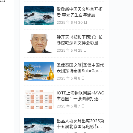
致敬新中国天文科普开拓
者 李元先生百年诞辰
2025 年 6 月 30 日
钟开天《郑和下西洋》长
卷惊艳深圳文博会彰显云
南文化自信
2025 年 5 月 25 日
圣佳泰国之旅|圣佳中国代
表团探访泰国SolarGard
旗舰店
2025 年 5 月 8 日
IOTE上海物联网展×MWC
生态圈：一张图谱打通移
动通信+物联网产业全链
2025 年 5 月 7 日
路
出品人项亮月出席2025第
十五届北京国际电影节开
幕式红毯惊艳亮相