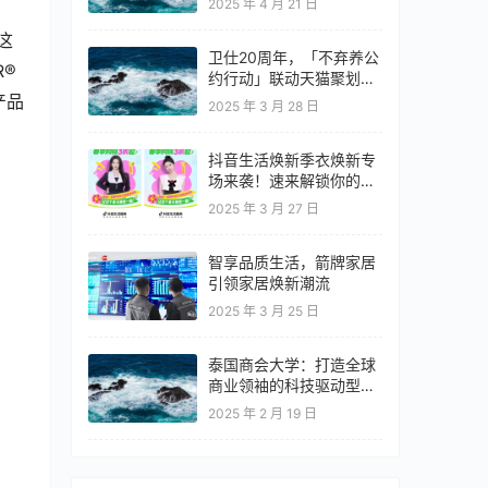
2025 年 4 月 21 日
这
卫仕20周年，「不弃养公
® 
约行动」联动天猫聚划算
欢聚日
产品
2025 年 3 月 28 日
抖音生活焕新季衣焕新专
场来袭！速来解锁你的春
日OOTD！
2025 年 3 月 27 日
智享品质生活，箭牌家居
引领家居焕新潮流
2025 年 3 月 25 日
泰国商会大学：打造全球
商业领袖的科技驱动型教
育高地
2025 年 2 月 19 日