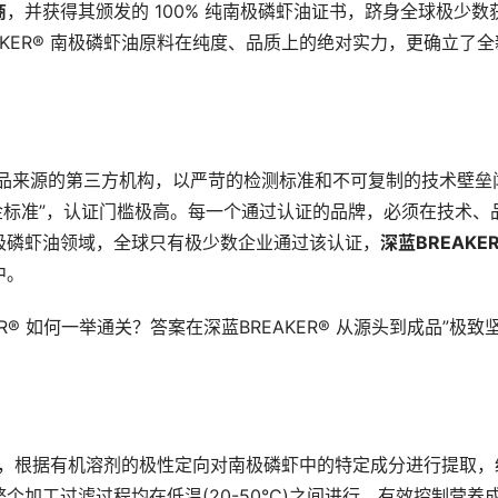
商
，并获得其颁发的 100% 纯南极磷虾油证书，跻身全球极少数
KER® 南极磷虾油原料在纯度、品质上的绝对实力，更确立了全
证产品来源的第三方机构，以严苛的检测标准和不可复制的技术壁垒
”金标准”，认证门槛极高。每一个通过认证的品牌，必须在技术、
极磷虾油领域，全球只有极少数企业通过该认证，
深蓝BREAKE
中。
ER® 如何一举通关？答案在深蓝BREAKER® 从源头到成品”极致
技术，根据有机溶剂的极性定向对南极磷虾中的特定成分进行提取，
加工过滤过程均在低温(20-50°C)之间进行，有效控制营养