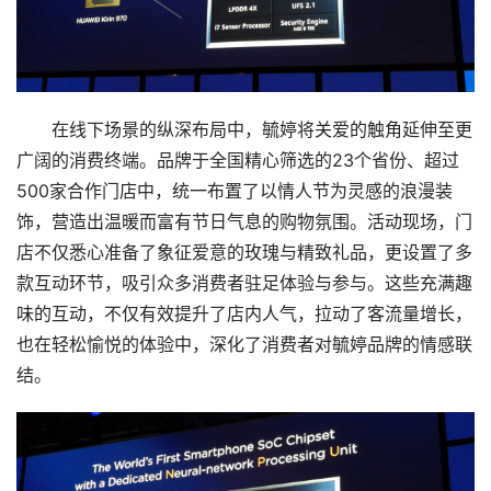
科
技
在线下场景的纵深布局中，毓婷将关爱的触角延伸至更
广阔的消费终端。品牌于全国精心筛选的23个省份、超过
汽
500家合作门店中，统一布置了以情人节为灵感的浪漫装
车
登录
注册
饰，营造出温暖而富有节日气息的购物氛围。活动现场，门
店不仅悉心准备了象征爱意的玫瑰与精致礼品，更设置了多
地
产
款互动环节，吸引众多消费者驻足体验与参与。这些充满趣
味的互动，不仅有效提升了店内人气，拉动了客流量增长，
创
也在轻松愉悦的体验中，深化了消费者对毓婷品牌的情感联
业
结。
圈
投
融
资