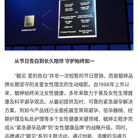
商
学
院
从节日告白到长久陪伴
守护始终如一
“毓见 爱的告白”并非一次短暂的节日营销，而是毓婷品
牌长期坚守的关爱女性理念的生动缩影。自1998年上市以
来，毓婷始终关注女性健康，多年来致力于普及女性生理健
康及科学避孕观念。从最初提供及时、可靠的紧急避孕解决
方案，到如今产品线已全面拓展至常规避孕、验孕器械、经
期护理及私处护理等多个女性健康关键领域，毓婷正稳步完
成从“紧急避孕品牌”到“女性健康品牌”的战略升级。同时，
品牌通过“毓见”系列主题活动，通过创新、温暖的沟通方
式，陪伴一代又一代女性从容成长，成为女性健康路上的坚