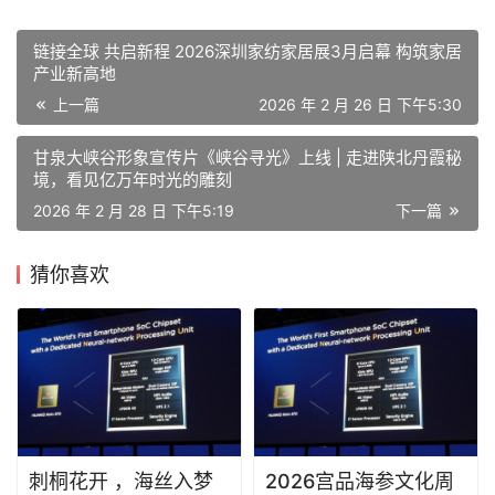
链接全球 共启新程 2026深圳家纺家居展3月启幕 构筑家居
产业新高地
上一篇
2026 年 2 月 26 日 下午5:30
甘泉大峡谷形象宣传片《峡谷寻光》上线 | 走进陕北丹霞秘
境，看见亿万年时光的雕刻
2026 年 2 月 28 日 下午5:19
下一篇
猜你喜欢
刺桐花开 ，海丝入梦
2026宫品海参文化周
｜原创精品短剧《刺桐
郑州站圆满落幕
花开》 正式开机！
2026 年 7 月 24 日
2026 年 7 月 20 日