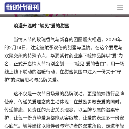
承诺
浪漫升温时 “毓见”爱的甜蜜
当情人节的玫瑰香气与新春的团圆烟火相遇，2026年
的2月14日，注定被赋予双倍的甜蜜与温情。在这个爱意与
欢聚交织的特殊节点，华润紫竹药业旗下毓婷品牌以“爱”为
名，正式开启情人节特别企划——“毓见 爱的告白”，用一场
线上线下联动的温暖行动，在甜蜜氛围中注入一份关于“守
护”的深层思考与品牌关爱。
这不仅是一次节日场景的品牌联动，更是毓婷践行品牌
使命、传递关爱理念的生动体现：在鼓励勇敢去爱的同时，
传递健康、负责任的亲密关系理念，以品牌专属的温柔守
护，让每一份真挚爱意都能从容绽放，让爱的表达多一份安
心底气。毓婷始终以陪伴者与守护者的双重角色，走进年轻