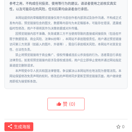
本网站提供的草稿箱预览链接仅用于内容创作者内部测试及协作沟通，不构成正式
发布内容。预览链接包含的图文、数据等内容均为未定稿版本，可能存在错误、遗漏或
临时性修改，用户不得将其作为决策依据或对外传播。
因预览链接内容不准确、失效或第三方不当使用导致的直接或间接损失（包括但不
限于数据错误、商业风险、法律纠纷等），本网站不承担赔偿责任。用户通过预览链接
访问第三方资源（如嵌入的图片、外链等），需自行承担相关风险，本网站不对其安全
性、合法性负责。
禁止将预览链接用于商业推广、侵权传播或违反公序良俗的行为，违者需自行承担
法律责任。如发现预览链接内容涉及侵权或违规，用户应立即停止使用并通过网站指定
渠道提交删除请求。
本声明受中华人民共和国法律管辖，争议解决以本网站所在地法院为管辖法院。本
网站保留修改免责声明的权利，修改后的声明将同步更新至预览链接页面，用户继续使
用即视为接受新条款。
赞
(0)
生成海报
0