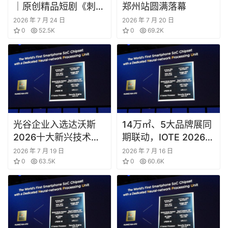
0
52.5K
0
69.2K
光谷企业入选达沃斯
14万㎡、5大品牌展同
2026十大新兴技术：
期联动，IOTE 2026深
零能耗降温，这项”黑
圳物联网展邀你一次看
2026 年 7 月 19 日
2026 年 7 月 16 日
科技”来自武汉
0
63.5K
完全产业链
0
60.6K