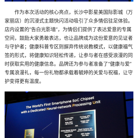
家丽店）的沉浸式主题快闪活动吸引了众多情侣驻足体验。
店内设置的“告白光影墙”，为情侣们提供了表达爱意的专属
空间，鼓励大家勇敢表达，也让品牌成为这份爱意的见证者
与守护者；健康科普专区则摒弃传统说教模式，以健康福气
签的形式，将健康知识轻松传递，让参与者在感受浪漫的同
首
时获取实用的健康信息。品牌还为参与者准备了“健康与爱”
页
专属浪漫礼，每一份礼物都承载着毓婷的关爱与祝福，让守
护变得更有温度。
要
闻
公
司
财
经