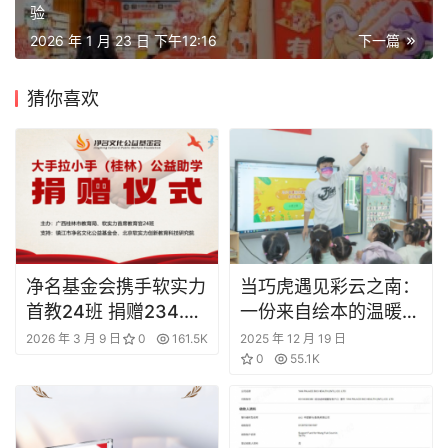
验
2026 年 1 月 23 日 下午12:16
下一篇
猜你喜欢
净名基金会携手软实力
当巧虎遇见彩云之南：
首教24班 捐赠234.8
一份来自绘本的温暖守
万助学桂林龙胜学子
护
2026 年 3 月 9 日
0
161.5K
2025 年 12 月 19 日
0
55.1K