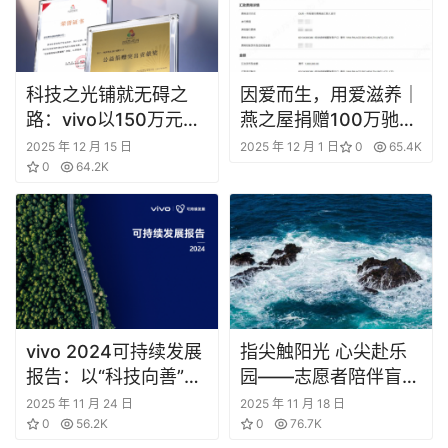
科技之光铺就无碍之
因爱而生，用爱滋养｜
路：vivo以150万元无
燕之屋捐赠100万驰援
障碍设备致敬残特奥会
香港大埔火灾救援
2025 年 12 月 15 日
2025 年 12 月 1 日
0
65.4K
赛场梦想
0
64.2K
vivo 2024可持续发展
指尖触阳光 心尖赴乐
报告：以“科技向善”点
园——志愿者陪伴盲童
亮基业长青蓝图
开启温暖奇遇记
2025 年 11 月 24 日
2025 年 11 月 18 日
0
56.2K
0
76.7K