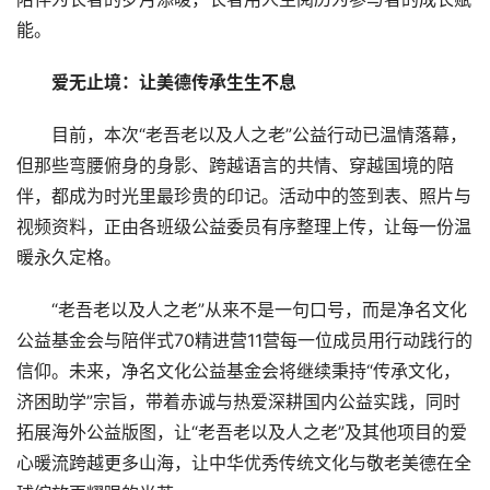
能。
爱无止境：让美德传承生生不息
目前，本次“老吾老以及人之老”公益行动已温情落幕，
但那些弯腰俯身的身影、跨越语言的共情、穿越国境的陪
伴，都成为时光里最珍贵的印记。活动中的签到表、照片与
视频资料，正由各班级公益委员有序整理上传，让每一份温
暖永久定格。
“老吾老以及人之老”从来不是一句口号，而是净名文化
公益基金会与陪伴式70精进营11营每一位成员用行动践行的
信仰。未来，净名文化公益基金会将继续秉持“传承文化，
济困助学”宗旨，带着赤诚与热爱深耕国内公益实践，同时
拓展海外公益版图，让“老吾老以及人之老”及其他项目的爱
心暖流跨越更多山海，让中华优秀传统文化与敬老美德在全