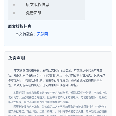
原文版权信息
免责声明
原文版权信息
本文转载自：
天脉网
免责声明
本文转载自网络平台，发布此文仅为传递信息，本文观点不代表本站立
场，版权归原作者所有；不代表赞同其观点，不对内容真实性负责，仅供用户
参考之用，不构成任何投资、使用等行为的建议。请读者使用之前核实真实
性，以及可能存在的风险，任何后果均由读者自行承担。
本网站提供的草稿箱预览链接仅用于内容创作者内部测试及协作沟通，不构成正式
发布内容。预览链接包含的图文、数据等内容均为未定稿版本，可能存在错误、遗漏或
临时性修改，用户不得将其作为决策依据或对外传播。
因预览链接内容不准确、失效或第三方不当使用导致的直接或间接损失（包括但不
限于数据错误、商业风险、法律纠纷等），本网站不承担赔偿责任。用户通过预览链接