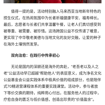
车
登录
注册
值得一提的是，活动特别融入马来西亚当地新年特色的
地
捞生仪式，在热闹氛围中为长者祈福健康平安、福寿绵长。
产
最后，志愿者与长者们共享温馨午餐，让老人们真切感受到
被尊重、被需要、被珍惜。这场跨国公益不仅传递了暖意，
创
更实现了中华敬老美德与当地文化的友好交融，让爱的种子
业
在海外土壤悄然发芽。
圈
双向治愈：在践行中传承初心
投
融
无论是国内的深耕还是海外的奔赴，“老吾老以及人之
资
老”公益活动早已超越“帮助他人”的表层意义，成为净名文化
公益基金会公益实践体系中极具价值的组成部分，也是陪伴
商
式70精进营课程体系的重要实践课堂。活动中，参与者放
学
下等价交换的期待，纯粹用心付出，在服务他人的过程中，
院
疗愈自身的匮乏与低价值感，创造出珍贵的“价值盈余”。