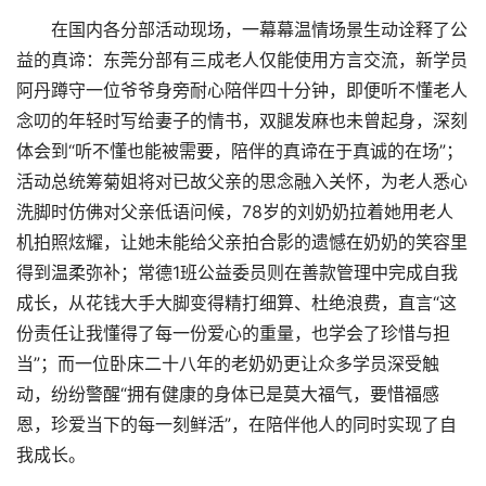
在国内各分部活动现场，一幕幕温情场景生动诠释了公
益的真谛：东莞分部有三成老人仅能使用方言交流，新学员
阿丹蹲守一位爷爷身旁耐心陪伴四十分钟，即便听不懂老人
念叨的年轻时写给妻子的情书，双腿发麻也未曾起身，深刻
体会到“听不懂也能被需要，陪伴的真谛在于真诚的在场”；
活动总统筹菊姐将对已故父亲的思念融入关怀，为老人悉心
洗脚时仿佛对父亲低语问候，78岁的刘奶奶拉着她用老人
机拍照炫耀，让她未能给父亲拍合影的遗憾在奶奶的笑容里
得到温柔弥补；常德1班公益委员则在善款管理中完成自我
成长，从花钱大手大脚变得精打细算、杜绝浪费，直言“这
份责任让我懂得了每一份爱心的重量，也学会了珍惜与担
当”；而一位卧床二十八年的老奶奶更让众多学员深受触
动，纷纷警醒“拥有健康的身体已是莫大福气，要惜福感
恩，珍爱当下的每一刻鲜活”，在陪伴他人的同时实现了自
我成长。