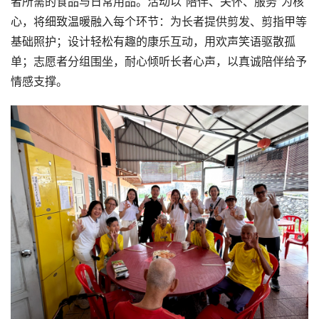
者所需的食品与日常用品。活动以“陪伴、关怀、服务”为核
心，将细致温暖融入每个环节：为长者提供剪发、剪指甲等
首
基础照护；设计轻松有趣的康乐互动，用欢声笑语驱散孤
页
单；志愿者分组围坐，耐心倾听长者心声，以真诚陪伴给予
情感支撑。
要
闻
公
司
财
经
科
技
汽