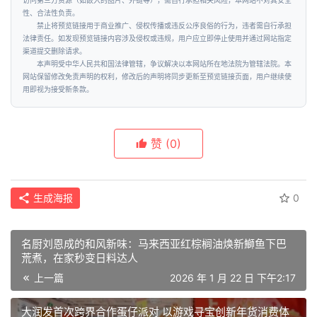
访问第三方资源（如嵌入的图片、外链等），需自行承担相关风险，本网站不对其安全
性、合法性负责。
禁止将预览链接用于商业推广、侵权传播或违反公序良俗的行为，违者需自行承担
法律责任。如发现预览链接内容涉及侵权或违规，用户应立即停止使用并通过网站指定
渠道提交删除请求。
本声明受中华人民共和国法律管辖，争议解决以本网站所在地法院为管辖法院。本
网站保留修改免责声明的权利，修改后的声明将同步更新至预览链接页面，用户继续使
用即视为接受新条款。
赞
(0)
生成海报
0
名厨刘恩成的和风新味：马来西亚红棕榈油焕新鰤鱼下巴
荒煮，在家秒变日料达人
上一篇
2026 年 1 月 22 日 下午2:17
大润发首次跨界合作蛋仔派对 以游戏寻宝创新年货消费体