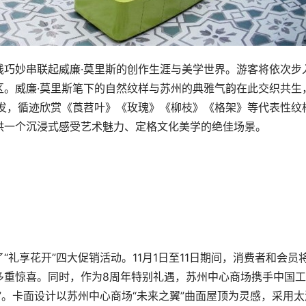
线巧妙串联起威廉·莫里斯的创作生涯与美学世界。游客将依次步
区。威廉·莫里斯笔下的自然纹样与苏州的典雅气韵在此交织共生
出发，循迹欣赏《莨苕叶》《玫瑰》《柳枝》《格架》等代表性纹
供一个沉浸式感受艺术魅力、定格文化美学的绝佳场景。
礼享花开”四大促销活动。11月1日至11日期间，消费者和会员
多重惊喜。同时，作为8周年特别礼遇，苏州中心商场携手中国
”。卡面设计以苏州中心商场“未来之翼”曲面屋顶为灵感，采用太