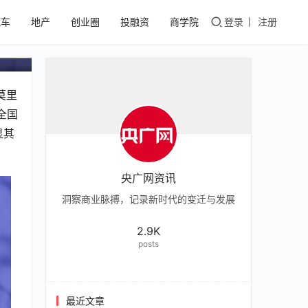
物
汽车
地产
创业圈
投融资
商学院
登录
注册
莫里
全国
显其
央广网资讯
洞察商业脉搏，记录新时代的变迁与发展
2.9K
posts
最近文章