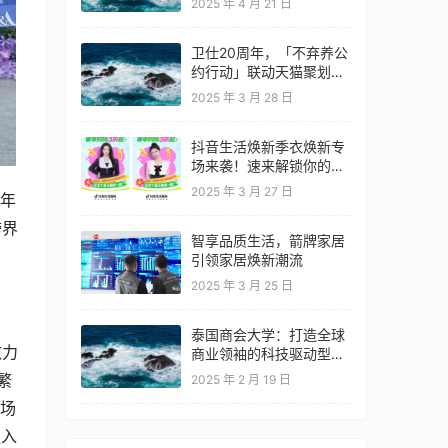
2025 年 4 月 21 日
卫仕20周年，「不弃养公
约行动」联动天猫聚划算
欢聚日
2025 年 3 月 28 日
抖音生活焕新季衣焕新专
场来袭！速来解锁你的春
日OOTD！
2025 年 3 月 27 日
周年
跨界
智享品质生活，箭牌家居
引领家居焕新潮流
2025 年 3 月 25 日
泰国商会大学：打造全球
致力
商业领袖的科技驱动型教
育高地
繁
2025 年 2 月 19 日
商场
融入