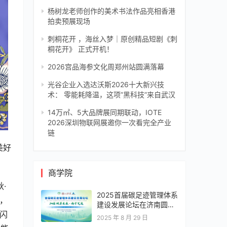
杨树龙老师创作的美术书法作品亮相香港
拍卖预展现场
刺桐花开 ，海丝入梦｜原创精品短剧《刺
桐花开》 正式开机！
2026宫品海参文化周郑州站圆满落幕
光谷企业入选达沃斯2026十大新兴技
术： 零能耗降温，这项”黑科技”来自武汉
14万㎡、5大品牌展同期联动，IOTE
2026深圳物联网展邀你一次看完全产业
链
美好
商学院
·
2025首届碳足迹管理体系
时，
建设发展论坛在济南圆满
快闪
落幕，共绘零碳转型新蓝
2025 年 8 月 29 日
图