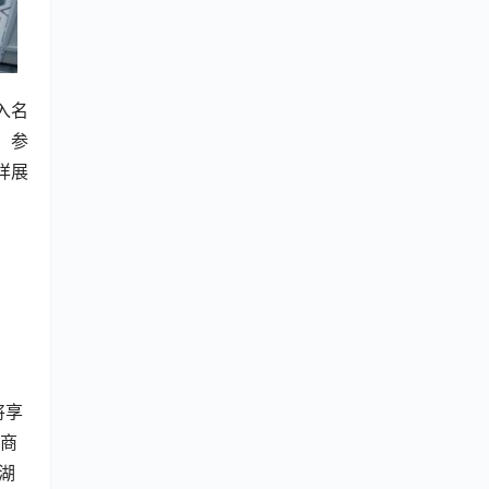
入名
，参
样展
将享
工商
湖