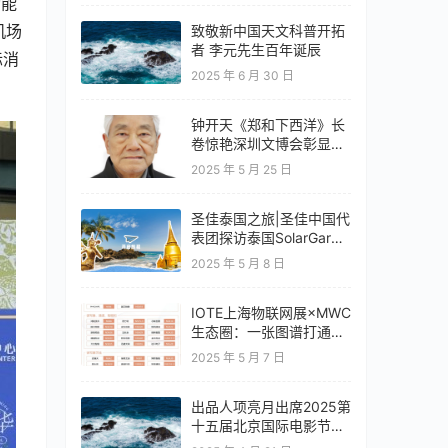
动能
机场
致敬新中国天文科普开拓
者 李元先生百年诞辰
际消
2025 年 6 月 30 日
钟开天《郑和下西洋》长
卷惊艳深圳文博会彰显云
南文化自信
2025 年 5 月 25 日
圣佳泰国之旅|圣佳中国代
表团探访泰国SolarGard
旗舰店
2025 年 5 月 8 日
IOTE上海物联网展×MWC
生态圈：一张图谱打通移
动通信+物联网产业全链
2025 年 5 月 7 日
路
出品人项亮月出席2025第
十五届北京国际电影节开
幕式红毯惊艳亮相