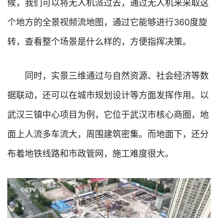
候，我们可以将无人机派过去，通过无人机来采取这
地
个地方的全景视频流地图，通过它能够进行360度旋
产
转，查看整个场景是什么样的，方便指挥决策。
创
业
圈
同时，实景三维通过与自然资源、社会经济等数
据联动，还可以在城市规划设计等方面发挥作用。以
投
融
武汉三镇中心项目为例，它位于武汉市核心商圈，地
资
面上人流多车流大，周围建筑密集。而地面下，还分
商
布着地铁线路和市政管网，施工难度很大。
学
院