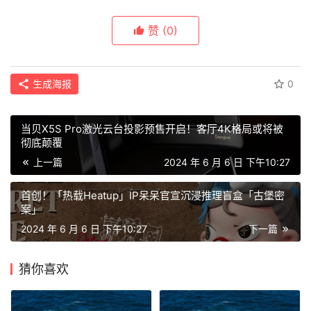
赞
(0)
生成海报
0
当贝X5S Pro激光云台投影预售开启！客厅4K格局或将被
彻底颠覆
上一篇
2024 年 6 月 6 日 下午10:27
首创！「热载Heatup」IP呆呆官宣沉浸推理盲盒「古堡密
案」
2024 年 6 月 6 日 下午10:27
下一篇
猜你喜欢