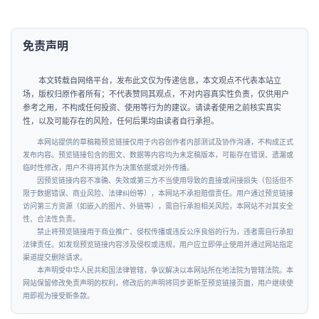
免责声明
本文转载自网络平台，发布此文仅为传递信息，本文观点不代表本站立
场，版权归原作者所有；不代表赞同其观点，不对内容真实性负责，仅供用户
参考之用，不构成任何投资、使用等行为的建议。请读者使用之前核实真实
性，以及可能存在的风险，任何后果均由读者自行承担。
本网站提供的草稿箱预览链接仅用于内容创作者内部测试及协作沟通，不构成正式
发布内容。预览链接包含的图文、数据等内容均为未定稿版本，可能存在错误、遗漏或
临时性修改，用户不得将其作为决策依据或对外传播。
因预览链接内容不准确、失效或第三方不当使用导致的直接或间接损失（包括但不
限于数据错误、商业风险、法律纠纷等），本网站不承担赔偿责任。用户通过预览链接
访问第三方资源（如嵌入的图片、外链等），需自行承担相关风险，本网站不对其安全
性、合法性负责。
禁止将预览链接用于商业推广、侵权传播或违反公序良俗的行为，违者需自行承担
法律责任。如发现预览链接内容涉及侵权或违规，用户应立即停止使用并通过网站指定
渠道提交删除请求。
本声明受中华人民共和国法律管辖，争议解决以本网站所在地法院为管辖法院。本
网站保留修改免责声明的权利，修改后的声明将同步更新至预览链接页面，用户继续使
用即视为接受新条款。