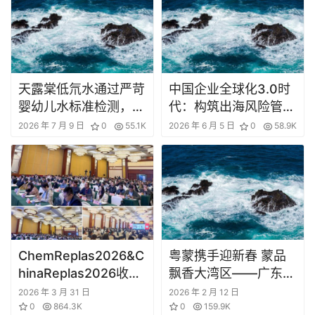
天露棠低氘水通过严苛
中国企业全球化3.0时
婴幼儿水标准检测，以
代：构筑出海风险管理
科技复刻“天降甘露”
新基座——新湾国际保
2026 年 7 月 9 日
0
55.1K
2026 年 6 月 5 日
0
58.9K
险经纪助力中国企业行
稳致远
ChemReplas2026&C
粤蒙携手迎新春 蒙品
hinaReplas2026收
飘香大湾区——广东省
官，塑化循环顶层设计
内蒙古商会助力内蒙古
2026 年 3 月 31 日
2026 年 2 月 12 日
落地加速
0
864.3K
优质农畜产品走进大湾
0
159.9K