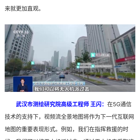
页
来就更加直观。
要
闻
公
司
财
经
科
武汉市测绘研究院高级工程师 王闪：
在5G通信
技
技术的支持下，视频流全景地图将作为下一代互联网
汽
地图的重要表现形式。例如，我们在指挥救援的时
车
登录
注册